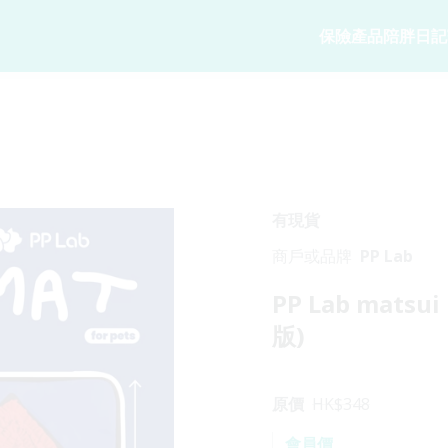
保險產品
陪胖日記
寵物保險
陪胖日記
商務方案
家
寵物保險
關於陪胖日記Ap
業務概覽
狗狗保險
立即下載
企業合作
貓貓保險
Pawbook Tag
保險核心系
有現貨
龜鳥保險
商戶或品牌
PP Lab
獸醫網絡
PP Lab mats
申請索償
版)
原價
HK$
348
會員價