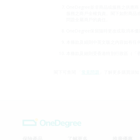
OneDegree並非商品或服務之供
服務之商戶全權負責。閣下如對商品
問題全屬商戶的責任。
OneDegree保留隨時更改或取消
本條款及細則中英文版之內容如有任
本條款及細則受香港特別行政區（「
閣下可查閱 「
常見問題
」了解更多購買須知
保險產品
了解更多
推廣優惠