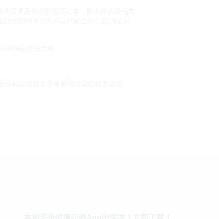
或服務的質素及商品的送貨安排，將由提供商品或
索賠或因閣下與商戶之間的合約引起的任何
ree擁有最終決定權。
香港特區法庭之非專屬司法管轄權所管轄。
本地毛孩健康記錄App出世啦！立即下載！