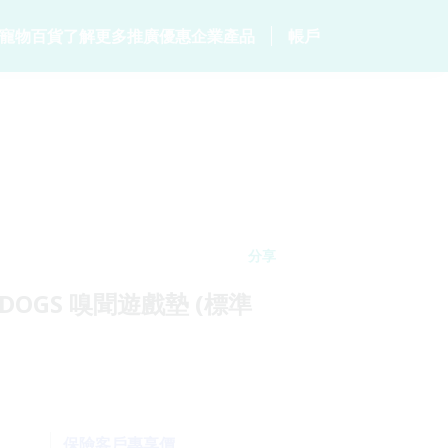
寵物百貨
了解更多
推廣優惠
企業產品
帳戶
居
客戶分享
毛範生會員計劃
保險產品
個人健康
常見問題
會員優惠
p
家居保險
數碼保險
危疾保險
網誌
保險優惠總覽
家電保養保險
數字資產保險
保險101
統
火險
分享
ui DOGS 嗅聞遊戲墊 (標準
保險客戶專享價