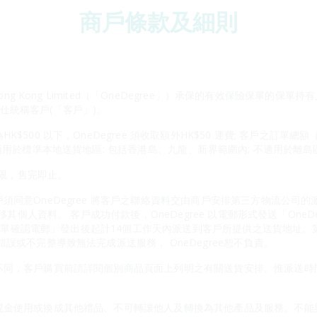
商戶條款及細則
ong Kong Limited（「OneDegree」）承保的有效保險保單的保單
述人仕統稱客戶(「客戶」)。
500 以下，OneDegree 須收取額外HK$50 運費; 客戶之訂單總
適用於標準本地送貨地區: 包括香港島、九龍、新界範圍內; 不適用於離島
有限，售完即止。
須同意OneDegree 將客戶之聯絡資料交由商戶安排第三方物流公司
轉移其個人資料。 客戶成功付款後，OneDegree 以電郵形式發送「One
物百貨訂單確認電郵」發出後起計14個工作天內派送到客戶所提供之送貨地址
誤或不完整導致無法完成派送服務， OneDegree恕不負責。
不同，客戶購買前請詳閱個別商品頁面上列明之有關送貨安排。惟派送時
金使用或換成其他禮品、不可轉讓他人及轉換為其他產品及服務。不能與On