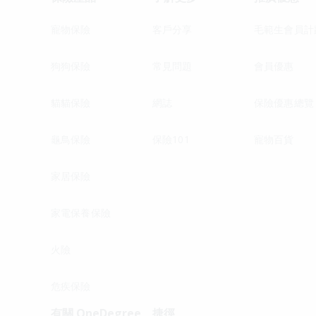
寵物保險
客戶分享
毛範生會員計
狗狗保險
常見問題
會員優惠
貓貓保險
網誌
保險優惠總覽
龜鳥保險
保險101
寵物百貨
家居保險
家電保養保險
火險
危疾保險
有關 OneDegree
捷徑