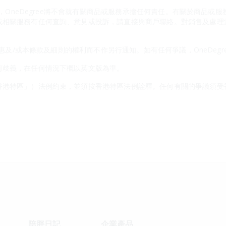
應商，OneDegree將不會就有關商品或服務承擔任何責任。有關於商品
或相關服務有任何查詢、意見或投訴，請直接與商戶聯絡。對銷售及處理
本優惠及/或本條款及細則的權利而不作另行通知。如有任何爭議，OneDeg
何歧義，在任何情況下概以英文版為準。
香港特區」）法例約束，並須按香港特區法例詮釋。任何有關的爭議須受
陪胖日記
企業產品