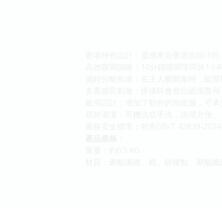
香港特色設計：靈感來自香港街頭小吃
高效嗅聞訓練：10分鐘嗅聞等同於1小
減輕分離焦慮：在主人離開家時，能幫
多重感官刺激：搓揉時會發出紙張聲和
耐用設計：增加了額外的加固層，可承
易於清潔：可機洗或手洗，清理方便。
嚴格安全標準：符合GB/T 43839
產品規格：
重量：約0.5 KG
材質：聚酯纖維、棉、矽膠點、聚酯纖