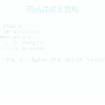
商品詳述及規格
，獨特且有趣。
時散步，有效消耗狗狗精力。
助狗狗緩解焦慮情緒。
「吱吱」聲，增加玩樂趣味。
受強力拉扯，讓玩樂更安全。
-2024 伴侶動物（寵物）用品安全技術要求，通過塑化劑、重金屬等
維