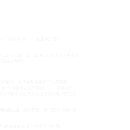
持有人(「保險客戶」) ，或成功註冊的
額（以單次訂單計算）為HK$500 或以上獲享豁
區及偏遠地區) 。
的派送服務。客戶參加本推廣即表示同意
Degree 寵物百貨訂單確認」，一般情况下，
。第三方物流公司將於派送前聯絡客戶確定送
間會因交通、惡劣天氣、節日及其他特殊情
eDegree 其他優惠同時使用。