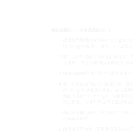
條款及細則 (「本條款及細則」)
此優惠只適用於持有由OneDegree H
OneDegree會員 (「會員」) ，上
客戶之訂單總額（以單次訂單計算）為HK$
免運費 。單次免費到府送貨服務 (只
OneDegree寵物百貨內的產品數量
客戶必須成功付款方能確定訂單。客戶
OneDegree以此目的收集、處理及
商品大概於「OneDegree 寵
貨之安排。 如客戶所提供之送貨地址錯
商品因應個別商戶之出貨時間而有所
况而有所影響。
此優惠不可轉售、不可兌換現金或作現