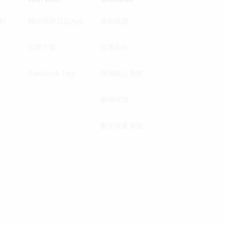
劃
關於陪胖日記App
業務概覽
立即下載
企業合作
Pawbook Tag
保險核心系統
數碼保險
數字資產保險