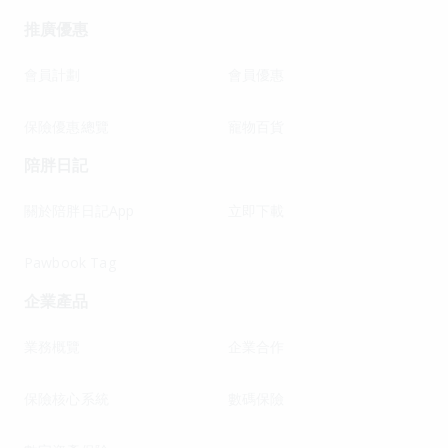
推廣優惠
會員計劃
會員優惠
保險優惠總覽
寵物百貨
陪胖日記
關於陪胖日記App
立即下載
Pawbook Tag
企業產品
業務概覽
企業合作
保險核心系統
數碼保險