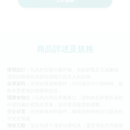
立即選購
商品詳述及規格
懷舊設計：
玩具外型模仿爆炸糖，色彩鮮豔且充滿趣味，
讓您的寵物在玩耍時也能引起主人的共鳴。
加厚面料：
採用加厚面料製作，特別適合中小型狗狗，能
夠承受更強的咀嚼和拉扯。
隱藏食物位：
玩具內部設有藏食位，讓狗狗在探索的過程
中尋找藏在裡面的零食，提供更高難度的挑戰。
安全材質：
使用無毒材料製作，確保您的狗狗在玩耍過程
中安全無慮。
增進互動：
這款玩具不僅是咀嚼玩具，還是增進您與寵物