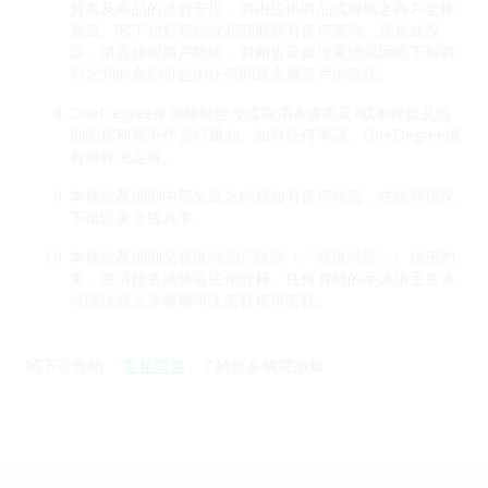
質素及商品的送貨安排，將由提供商品或服務之商戶全權
負責。閣下如對商品或相關服務有任何查詢、意見或投
訴，請直接與商戶聯絡。對銷售及處理索賠或因閣下與商
戶之間的合約引起的任何問題全屬商戶的責任。
OneDegree保留隨時更改或取消本優惠及/或本條款及細
則的權利而不作另行通知。如有任何爭議，OneDegree擁
有最終決定權。
本條款及細則中英文版之內容如有任何歧義，在任何情況
下概以英文版為準。
本條款及細則受香港特別行政區（「香港特區」）法例約
束，並須按香港特區法例詮釋。任何有關的爭議須受香港
特區法庭之非專屬司法管轄權所管轄。
閣下可查閱 「
常見問題
」了解更多購買須知