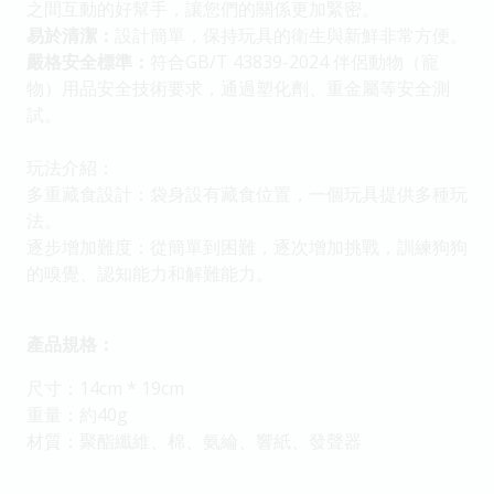
之間互動的好幫手，讓您們的關係更加緊密。
易於清潔：
設計簡單，保持玩具的衛生與新鮮非常方便。
嚴格安全標準：
符合GB/T 43839-2024 伴侶動物（寵
物）用品安全技術要求，通過塑化劑、重金屬等安全測
試。
玩法介紹：
多重藏食設計：袋身設有藏食位置，一個玩具提供多種玩
法。
逐步增加難度：從簡單到困難，逐次增加挑戰，訓練狗狗
的嗅覺、認知能力和解難能力。
產品規格：
尺寸：14cm * 19cm
重量：約40g
材質：聚酯纖維、棉、氨綸、響紙、發聲器