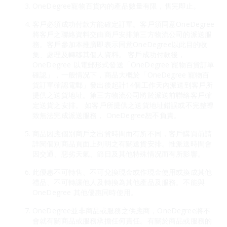
OneDegree寵物百貨內的產品數量有限，售完即止。
客戶必須成功付款方能確定訂單。客戶須同意OneDegree
將客戶之聯絡資料交由商戶安排第三方物流公司的派送服
務。客戶參加本推廣即表示同意OneDegree以此目的收
集、處理及轉移其個人資料。 客戶成功付款後，
OneDegree 以電郵形式發送「OneDegree 寵物百貨訂單
確認」，一般情况下，商品大概於「OneDegree 寵物百
貨訂單確認電郵」發出後起計14個工作天內派送到客戶所
提供之送貨地址。第三方物流公司將於派送前聯絡客戶確
定送貨之安排。 如客戶所提供之送貨地址錯誤或不完整導
致無法完成派送服務， OneDegree恕不負責。
商品因應個別商戶之出貨時間而有所不同，客戶購買前請
詳閱個別商品頁面上列明之有關送貨安排。惟派送時間會
因交通、惡劣天氣、節日及其他特殊情况而有所影響。
此優惠不可轉售、不可兌換現金或作現金使用或換成其他
禮品、不可轉讓他人及轉換為其他產品及服務。不能與
OneDegree 其他優惠同時使用。
OneDegree並非商品或服務之供應商，OneDegree將不
會就有關商品或服務承擔任何責任。有關於商品或服務的