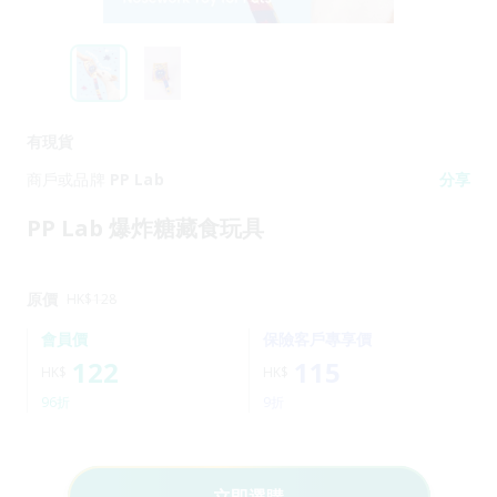
有現貨
商戶或品牌
PP Lab
分享
PP Lab 爆炸糖藏食玩具
原價
HK$
128
會員價
保險客戶專享價
122
115
HK$
HK$
96折
9折