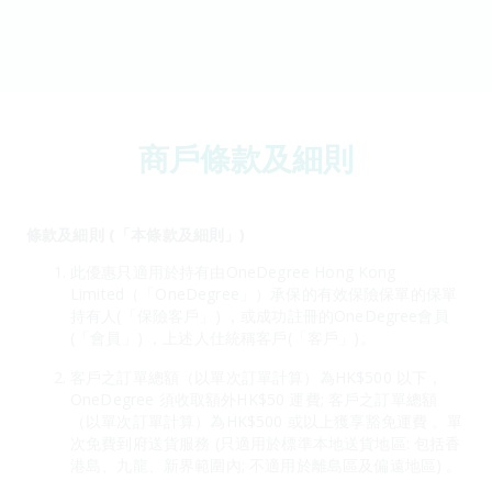
商戶條款及細則
條款及細則 (「本條款及細則」)
此優惠只適用於持有由OneDegree Hong Kong
Limited（「OneDegree」）承保的有效保險保單的保單
持有人(「保險客戶」) ，或成功註冊的OneDegree會員
(「會員」) ，上述人仕統稱客戶(「客戶」)。
客戶之訂單總額（以單次訂單計算）為HK$500 以下，
OneDegree 須收取額外HK$50 運費; 客戶之訂單總額
（以單次訂單計算）為HK$500 或以上獲享豁免運費 。單
次免費到府送貨服務 (只適用於標準本地送貨地區: 包括香
港島、九龍、新界範圍內; 不適用於離島區及偏遠地區) 。