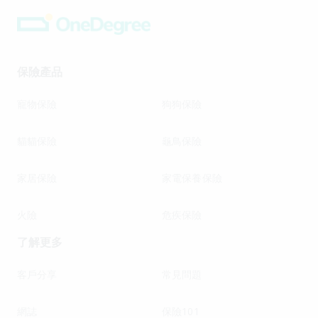
保險產品
寵物保險
狗狗保險
貓貓保險
龜鳥保險
家居保險
家電保養保險
火險
危疾保險
了解更多
客戶分享
常見問題
網誌
保險101