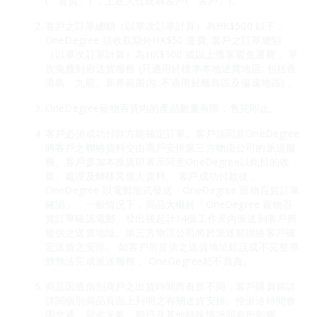
(「會員」) ，上述人仕統稱客戶(「客戶」)。
客戶之訂單總額（以單次訂單計算）為HK$500 以下，
OneDegree 須收取額外HK$50 運費; 客戶之訂單總額
（以單次訂單計算）為HK$500 或以上獲享豁免運費 。單
次免費到府送貨服務 (只適用於標準本地送貨地區: 包括香
港島、九龍、新界範圍內; 不適用於離島區及偏遠地區) 。
OneDegree寵物百貨內的產品數量有限，售完即止。
客戶必須成功付款方能確定訂單。客戶須同意OneDegree
將客戶之聯絡資料交由商戶安排第三方物流公司的派送服
務。客戶參加本推廣即表示同意OneDegree以此目的收
集、處理及轉移其個人資料。 客戶成功付款後，
OneDegree 以電郵形式發送「OneDegree 寵物百貨訂單
確認」，一般情况下，商品大概於「OneDegree 寵物百
貨訂單確認電郵」發出後起計14個工作天內派送到客戶所
提供之送貨地址。第三方物流公司將於派送前聯絡客戶確
定送貨之安排。 如客戶所提供之送貨地址錯誤或不完整導
致無法完成派送服務， OneDegree恕不負責。
商品因應個別商戶之出貨時間而有所不同，客戶購買前請
詳閱個別商品頁面上列明之有關送貨安排。惟派送時間會
因交通、惡劣天氣、節日及其他特殊情况而有所影響。