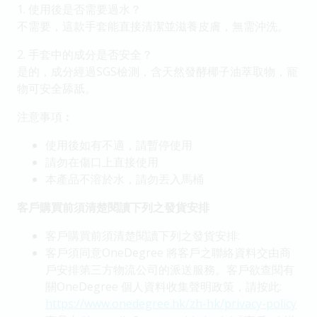
1. 使用後是否需要過水？
不需要，這款手套能直接清潔並滋養皮膚，無需沖洗。
2. 手套中的成分是否安全？
是的，成分經過SGS檢測，含天然發酵椰子油萃取物，寵
物可安全舔舐。
注意事項︰
使用後如有不適，請暫停使用
請勿在傷口上直接使用
本產品不溶於水，請勿丟入馬桶
客戶購買前須清楚閱讀下列之發貨安排
客戶購買前須清楚閱讀下列之發貨安排:
客戶須同意OneDegree 將客戶之聯絡資料交由商
戶安排第三方物流公司的派送服務。客戶欲查閱有
關OneDegree 個人資料收集聲明政策，請按此:
https://www.onedegree.hk/zh-hk/privacy-policy