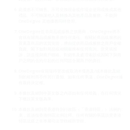
此優惠不可轉售、不可兌換現金或作現金使用或換成其他
禮品、不可轉讓他人及轉換為其他產品及服務。不能與
OneDegree 其他優惠同時使用。
OneDegree並非商品或服務之供應商，OneDegree將不
會就有關商品或服務承擔任何責任。有關於商品或服務的
質素及商品的送貨安排，將由提供商品或服務之商戶全權
負責。閣下如對商品或相關服務有任何查詢、意見或投
訴，請直接與商戶聯絡。對銷售及處理索賠或因閣下與商
戶之間的合約引起的任何問題全屬商戶的責任。
OneDegree保留隨時更改或取消本優惠及/或本條款及細
則的權利而不作另行通知。如有任何爭議，OneDegree擁
有最終決定權。
本條款及細則中英文版之內容如有任何歧義，在任何情況
下概以英文版為準。
本條款及細則受香港特別行政區（「香港特區」）法例約
束，並須按香港特區法例詮釋。任何有關的爭議須受香港
特區法庭之非專屬司法管轄權所管轄。