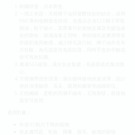
韓國研發，日本製造。
一滴之奇蹟︰天然椰子油與發酵技術的結合，採用
FWC專利發酵製造技術，使產品含有CCE椰子萃取
精油，粒子細小，其營養可於寵物皮膚及毛髮迅速
自然吸收，保濕滋養之同時，有助強化皮膚屏障並
舒緩刺激與敏感，減少掉毛及打結。椰子油亦含有
月桂酸，為毛孩提供免疫防護，同時手套的辛酸成
份可有效抗菌。
通過SGS檢測，成分安全無虞，毛孩舔舐也無須擔
心。
方便攜帶便於清潔：適合隨時隨地快速清潔，設計
便於清潔臉部、耳朵、眼周和腳掌等細緻部位。
天然纖維：柔軟的四層不織布，五指形狀，前後兩
面皆可使用。
適用對象︰
年老/行動力下降的寵物
有皮膚問題、乾燥、搔癢、脫毛、敏感的寵物