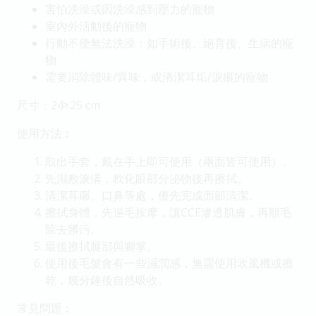
害怕洗澡或因洗澡感到壓力的寵物
室內外活動後的寵物
行動不便無法洗澡：如手術後、絕育後、生病的寵
物
需要消除體味/異味，或清潔耳垢/淚痕的寵物
尺寸：24×25 cm
使用方法︰
取出手套，戴在手上即可使用（兩面皆可使用）。
先濕敷淚溝，軟化眼部分泌物後再擦拭。
清潔耳廓、口鼻等處，優先完成面部清潔。
擦拭身體，先逆毛按摩，讓CCE滲透肌膚，再順毛
除去髒污。
最後擦拭腿部與腳掌。
使用後毛髮會有一些濕潤感，無需使用吹風機或擦
乾，幾分鐘後自然吸收。
常見問題︰