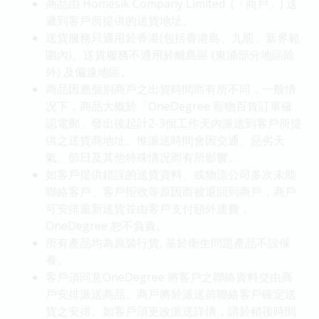
商品由 Homesik Company Limited (「商戶」) 送
遞到客戶所提供的送貨地址。
送貨服務只適用於香港(包括香港島、九龍、新界範
圍內)。送貨服務不適用於離島區 (東涌部分地區除
外) 及偏遠地區。
商品因應個別商戶之出貨時間而有所不同，一般情
况下，商品大概於「OneDegree 寵物百貨訂單確
認電郵」發出後起計2-3個工作天內派送到客戶所提
供之送貨商地址。惟派送時間會因交通、惡劣天
氣、節日及其他特殊情况而有所影響。
如客戶提供錯誤的送貨資料、或物流公司多次未能
聯絡客戶、客戶拒收等原因而被退回到商戶，商戶
可安排重新送貨並由客戶支付額外運費，
OneDegree 恕不負責。
所有產品均為原裝行貨, 基於衛生問題產品不設保
養。
客戶須同意OneDegree 將客戶之聯絡資料交由商
戶安排派送商品。商戶將於派送前聯絡客戶確定送
貨之安排。如客戶須更改派送詳情，請於稍後時間