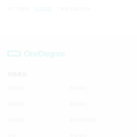
閣下可查閱 「
常見問題
」了解更多購買須知
保險產品
寵物保險
狗狗保險
貓貓保險
龜鳥保險
家居保險
家電保養保險
火險
危疾保險