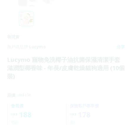
有現貨
商戶或品牌
Lucymo
分享
Lucymo 寵物免洗椰子油抗菌保濕清潔手套
滋潤型椰香味 - 年長/皮膚乾燥貓狗適用 (10個
裝)
原價
HK$
198
會員價
保險客戶專享價
188
178
HK$
HK$
95折
9折