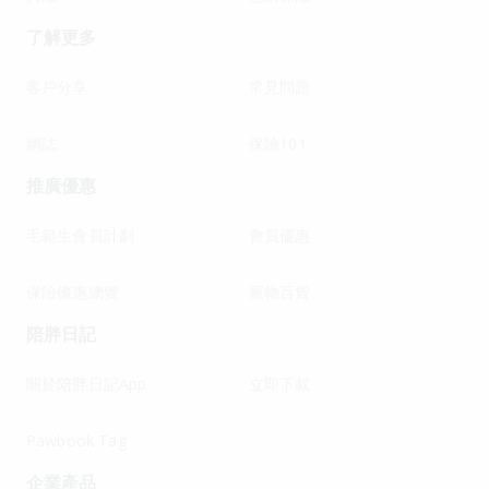
了解更多
客戶分享
常見問題
網誌
保險101
推廣優惠
毛範生會員計劃
會員優惠
保險優惠總覽
寵物百貨
陪胖日記
關於陪胖日記App
立即下載
Pawbook Tag
企業產品