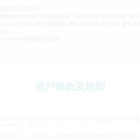
生問題產品不設保養。
將客戶之聯絡資料交由商戶安排派送商品。商戶將於派送前聯絡客戶
pany Limited 客戶服務聯絡 (Whatsapp) 6282 7200 辦
休息 。
any Limited保留最終決定權。
商戶條款及細則
ong Kong Limited（「OneDegree」）承保的有效保險保單的保單
述人仕統稱客戶(「客戶」)。
500 以下，OneDegree 須收取額外HK$50 運費; 客戶之訂單總