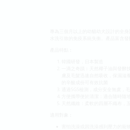
專為三個月以上的幼貓幼犬設計的全身
水洗引致的免疫系統失衡。產品富含發
產品特點︰
韓國研發，日本製造
一滴之奇蹟︰天然椰子油與發酵技
膚及毛髮迅速自然吸收，保濕滋
的辛酸成份可有效抗菌
通過SGS檢測，成分安全無虞，
方便攜帶便於清潔：適合隨時隨
天然纖維：柔軟的四層不織布，
適用對象︰
害怕洗澡或因洗澡感到壓力的寵