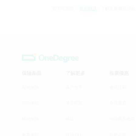
閣下可查閱 「
常見問題
」了解更多購買須知
保險產品
了解更多
推廣優惠
寵物保險
客戶分享
會員計劃
狗狗保險
常見問題
會員優惠
貓貓保險
網誌
保險優惠總覽
龜鳥保險
保險101
寵物百貨