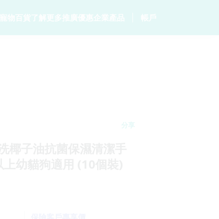
寵物百貨
了解更多
推廣優惠
企業產品
帳戶
居
客戶分享
會員計劃
保險產品
個人健康
常見問題
會員優惠
p
家居保險
數碼保險
危疾保險
網誌
保險優惠總覽
家電保養保險
數字資產保險
保險101
統
火險
分享
物免洗椰子油抗菌保濕清潔手
月以上幼貓狗適用 (10個裝)
保險客戶專享價