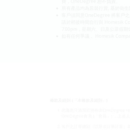
費，OneDegree 恕不負責。
所有產品均為原裝行貨, 基於衛
客戶須同意OneDegree 
請於稍後時間自行與 Homesik Com
7:00pm，星期六、日及公眾假期
如有任何爭議， Homesik Comp
條款及細則 (「本條款及細則」)
此優惠只適用於持有由OneDegree H
OneDegree會員 (「會員」) ，上
客戶之訂單總額（以單次訂單計算）為HK$