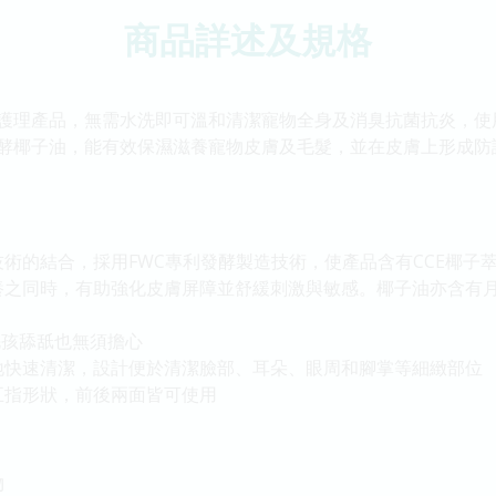
商品詳述及規格
護理產品，無需水洗即可溫和清潔寵物全身及消臭抗菌抗炎，使
酵椰子油，能有效保濕滋養寵物皮膚及毛髮，並在皮膚上形成防
術的結合，採用FWC專利發酵製造技術，使產品含有CCE椰子
養之同時，有助強化皮膚屏障並舒緩刺激與敏感。椰子油亦含有
毛孩舔舐也無須擔心
地快速清潔，設計便於清潔臉部、耳朵、眼周和腳掌等細緻部位
五指形狀，前後兩面皆可使用
物