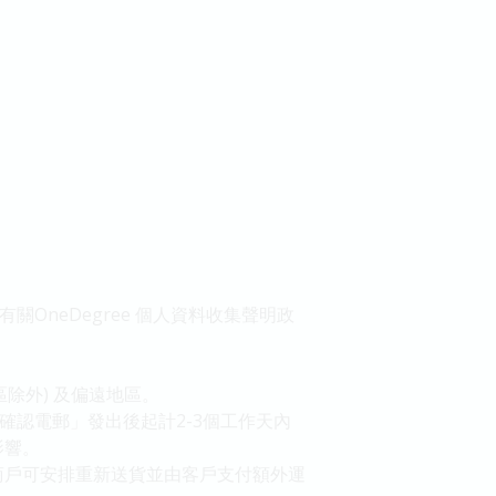
關OneDegree 個人資料收集聲明政
除外) 及偏遠地區。
單確認電郵」發出後起計2-3個工作天內
影響。
商戶可安排重新送貨並由客戶支付額外運