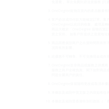
免運費 。單次免費到府送貨服務 (只
OneDegree寵物百貨內的產品數量
客戶必須成功付款方能確定訂單。客戶
OneDegree以此目的收集、處理及
商品大概於「OneDegree 寵
貨之安排。 如客戶所提供之送貨地址錯
商品因應個別商戶之出貨時間而有所
况而有所影響。
此優惠不可轉售、不可兌換現金或作現
OneDegree並非商品或服務之供
服務之商戶全權負責。閣下如對商品
問題全屬商戶的責任。
OneDegree保留隨時更改或取消
本條款及細則中英文版之內容如有任
本條款及細則受香港特別行政區（「