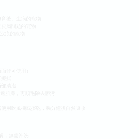
絕育後、生病的寵物
或皮屑問題的寵物
/淚痕的寵物
兩面皆可使用）
再擦拭
面部清潔
滲透肌膚，再順毛除去髒污
需使用吹風機或擦乾，幾分鐘後自然吸收
膚，無需沖洗