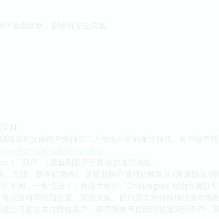
酵椰子油萃取物，寵物可安全舔舐
安排:
客戶之聯絡資料交由商戶安排第三方物流公司的派送服務。客戶欲查閱有
ree.hk/zh-hk/privacy-policy
Limited (「商戶」) 送遞到客戶所提供的送貨地址。
島、九龍、新界範圍內)。送貨服務不適用於離島區 (東涌部分地區
不同，一般情况下，商品大概於「OneDegree 寵物百貨訂
。惟派送時間會因交通、惡劣天氣、節日及其他特殊情况而有所
物流公司多次未能聯絡客戶、客戶拒收等原因而被退回到商戶，