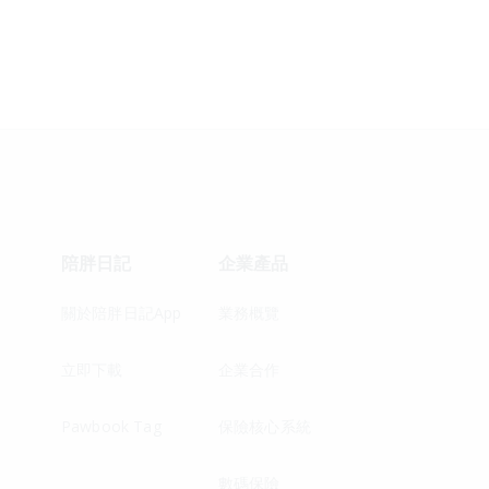
陪胖日記
企業產品
關於陪胖日記App
業務概覽
立即下載
企業合作
Pawbook Tag
保險核心系統
數碼保險