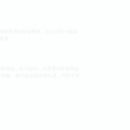
用後無需吹乾或擦乾，防止小狗小貓因
護層
萃取精油，粒子細小，其營養可於寵物皮
月桂酸，為毛孩提供免疫防護，同時手套