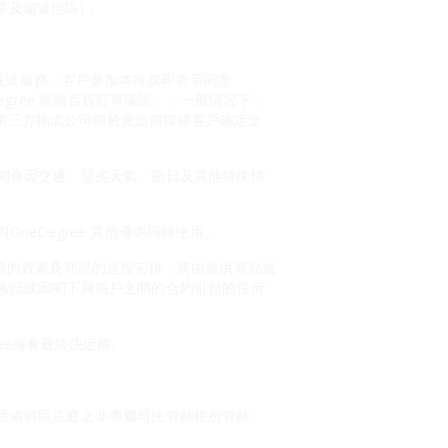
區及偏遠地區) 。
的派送服務。客戶參加本推廣即表示同意
Degree 寵物百貨訂單確認」，一般情况下，
。第三方物流公司將於派送前聯絡客戶確定送
間會因交通、惡劣天氣、節日及其他特殊情
eDegree 其他優惠同時使用。
或服務的質素及商品的送貨安排，將由提供商品或
索賠或因閣下與商戶之間的合約引起的任何
ree擁有最終決定權。
香港特區法庭之非專屬司法管轄權所管轄。