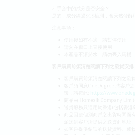
2. 手套中的成分是否安全？
是的，成分經過SGS檢測，含天然發
注意事項︰
使用後如有不適，請暫停使用
請勿在傷口上直接使用
本產品不溶於水，請勿丟入馬桶
客戶購買前須清楚閱讀下列之發貨安排
客戶購買前須清楚閱讀下列之發貨
客戶須同意OneDegree 將
策，請按此:
https://www.onedeg
商品由 Homesik Company 
送貨服務只適用於香港(包括香港
商品因應個別商戶之出貨時間而有所
派送到客戶所提供之送貨商地址
如客戶提供錯誤的送貨資料、或