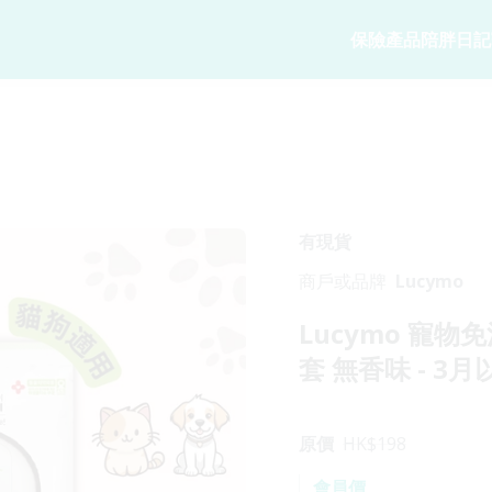
保險產品
陪胖日記
寵物保險
陪胖日記
商務方案
家
寵物保險
關於陪胖日記Ap
業務概覽
狗狗保險
立即下載
企業合作
貓貓保險
Pawbook Tag
保險核心系
有現貨
龜鳥保險
商戶或品牌
Lucymo
獸醫網絡
Lucymo 寵
申請索償
套 無香味 - 3
原價
HK$
198
會員價