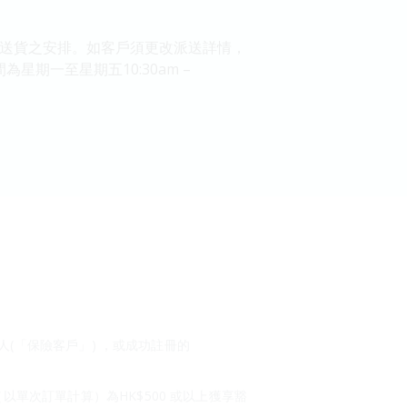
確定送貨之安排。如客戶須更改派送詳情，
公時間為星期一至星期五10:30am –
持有人(「保險客戶」) ，或成功註冊的
額（以單次訂單計算）為HK$500 或以上獲享豁