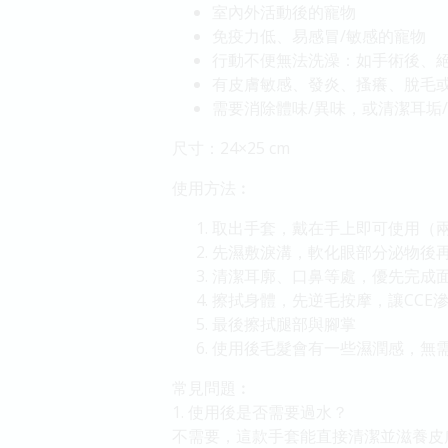
室內外活動後的寵物
免疫力低、易感冒/敏感的寵物
行動不便無法洗澡：如手術後、
有皮膚敏感、發炎、搔癢、脫毛
需要消除體味/異味，或清潔耳垢
尺寸：24×25 cm
使用方法︰
取出手套，戴在手上即可使用（
先濕敷淚溝，軟化眼部分泌物後
清潔耳廓、口鼻等處，優先完成
擦拭身體，先逆毛按摩，讓CCE
最後擦拭腿部與腳掌
使用後毛髮會有一些濕潤感，無
常見問題︰
1. 使用後是否需要過水？
不需要，這款手套能直接清潔並滋養皮