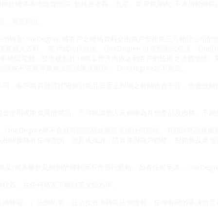
適用於標準本地送貨地區: 包括香港島、九龍、新界範圍內; 不適用於離島
有限，售完即止。
須同意OneDegree 將客戶之聯絡資料交由商戶安排第三方物流公司
轉移其個人資料。 客戶成功付款後，OneDegree 以電郵形式發送「One
物百貨訂單確認電郵」發出後起計14個工作天內派送到客戶所提供之送貨地址
誤或不完整導致無法完成派送服務， OneDegree恕不負責。
不同，客戶購買前請詳閱個別商品頁面上列明之有關送貨安排。惟派送時
金使用或換成其他禮品、不可轉讓他人及轉換為其他產品及服務。不能與On
應商，OneDegree將不會就有關商品或服務承擔任何責任。有關於商品
或相關服務有任何查詢、意見或投訴，請直接與商戶聯絡。對銷售及處理
本優惠及/或本條款及細則的權利而不作另行通知。如有任何爭議，OneDeg
何歧義，在任何情況下概以英文版為準。
香港特區」）法例約束，並須按香港特區法例詮釋。任何有關的爭議須受