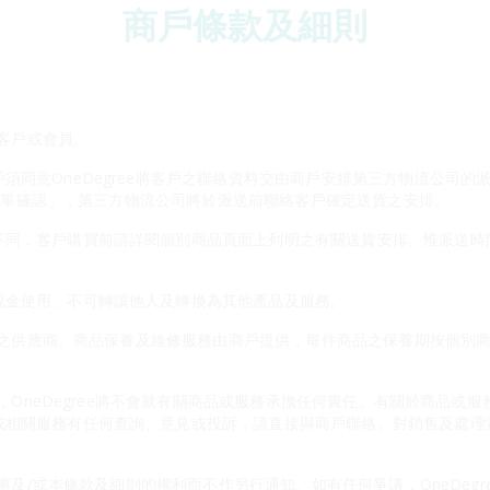
商戶條款及細則
險客戶或會員。
同意OneDegree將客戶之聯絡資料交由商戶安排第三方物流公司的派送
百貨訂單確認」，第三方物流公司將於派送前聯絡客戶確定送貨之安排。
不同，客戶購買前請詳閱個別商品頁面上列明之有關送貨安排。惟派送時
現金使用、不可轉讓他人及轉換為其他產品及服務。
修服務之供應商。商品保養及維修服務由商戶提供，每件商品之保養期按個
應商，OneDegree將不會就有關商品或服務承擔任何責任。有關於商品
或相關服務有任何查詢、意見或投訴，請直接與商戶聯絡。對銷售及處理
本優惠及/或本條款及細則的權利而不作另行通知。如有任何爭議，OneDeg