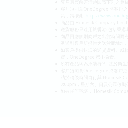
客戶購買前須清楚閱讀下列之發貨
客戶須同意OneDegree 將
策，請按此:
https://www.onedeg
商品由 Homesik Company 
送貨服務只適用於香港(包括香港
商品因應個別商戶之出貨時間而有所
派送到客戶所提供之送貨商地址
如客戶提供錯誤的送貨資料、或
費，OneDegree 恕不負責。
所有產品均為原裝行貨, 基於衛
客戶須同意OneDegree 
請於稍後時間自行與 Homesik Com
7:00pm，星期六、日及公眾假期
如有任何爭議， Homesik Comp