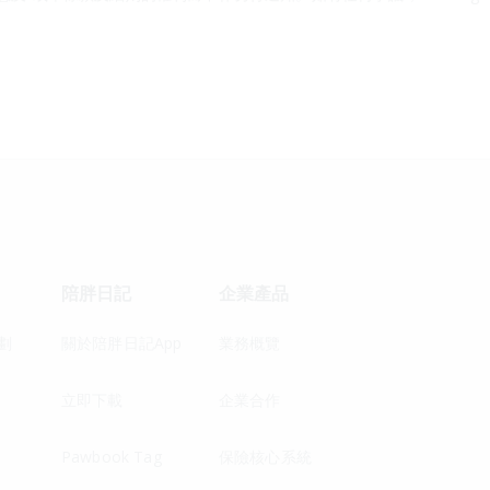
陪胖日記
企業產品
劃
關於陪胖日記App
業務概覽
立即下載
企業合作
Pawbook Tag
保險核心系統