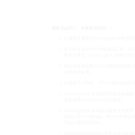
條款及細則 (「本條款及細則」)
此優惠只適用於OneDegree現有保
客戶必須成功付款方能確定訂單。客戶須
郵形式發送「OneDegree 寵物
商品因應個別商戶之出貨時間而有所
况而有所影響。
此優惠不可轉售、不可兌換現金或作
OneDegree並非商品保養或維
修及損壞OneDegree恕不負責。
OneDegree並非商品或服務之供
服務之商戶全權負責。閣下如對商品
問題全屬商戶的責任。
OneDegree保留隨時更改或取消