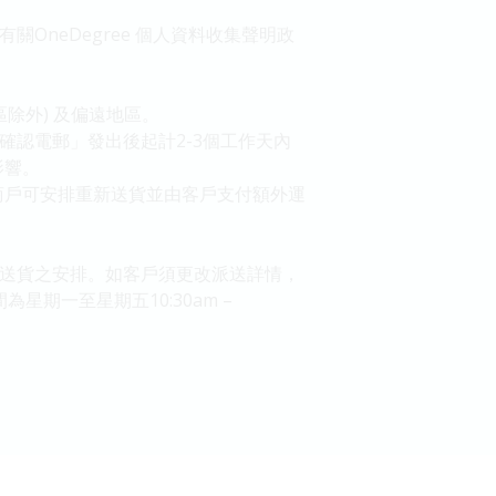
關OneDegree 個人資料收集聲明政
除外) 及偏遠地區。
單確認電郵」發出後起計2-3個工作天內
影響。
商戶可安排重新送貨並由客戶支付額外運
確定送貨之安排。如客戶須更改派送詳情，
公時間為星期一至星期五10:30am –