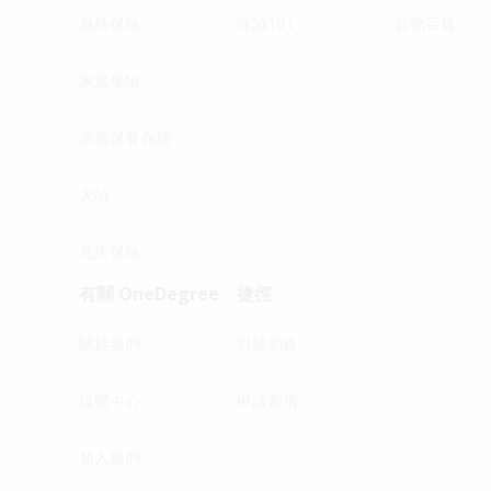
龜鳥保險
保險101
寵物百貨
家居保險
家電保養保險
火險
危疾保險
有關 OneDegree
捷徑
關於我們
獸醫網絡
媒體中心
申請索償
加入我們