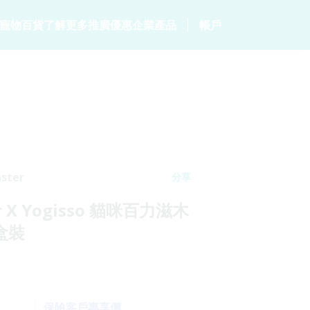
寵物百貨
了解更多
推廣優惠
企業產品
帳戶
居
客戶分享
毛範生會員計劃
保險產品
個人健康
常見問題
會員優惠
p
家居保險
數碼保險
危疾保險
網誌
保險優惠總覽
家電保養保險
數字資產保險
保險101
統
火險
ster
分享
er X Yogisso 貓咪百力滋木
盒裝
保險客戶專享價