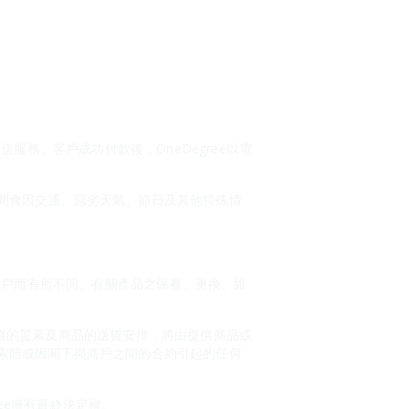
服務。客戶成功付款後，OneDegree以電
間會因交通、惡劣天氣、節日及其他特殊情
別商戶而有所不同。有關產品之保養、更換、維
或服務的質素及商品的送貨安排，將由提供商品或
索賠或因閣下與商戶之間的合約引起的任何
ree擁有最終決定權。