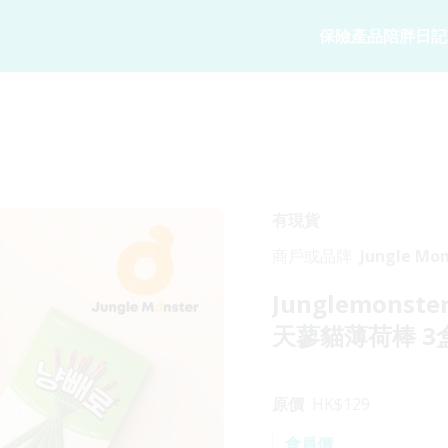
保險產品
陪胖日記
寵物保險
陪胖日記
商務方案
家
寵物保險
關於陪胖日記Ap
業務概覽
狗狗保險
立即下載
企業合作
貓貓保險
Pawbook Tag
保險核心系
有現貨
龜鳥保險
商戶或品牌
Jungle Mon
獸醫網絡
Junglemonst
申請索償
天蓼貓薄荷棒 3
原價
HK$
129
會員價