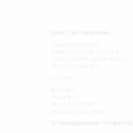
貓咪百力滋木天蓼貓薄荷棒
方便使用而且碎片較少
鼓勵貓咪的體力玩耍, 增加活動量
天然成分, 100%木天蓼與貓薄荷製成
高品質貓薄荷,緩解壓力
⭐️適合貓咪
⛔️ 注意事項
❗️每週使用一次
❗️避免高溫或陽光直射
❗️推薦給6個月大以上的貓
客戶購買前須清楚閱讀下列之發貨安排