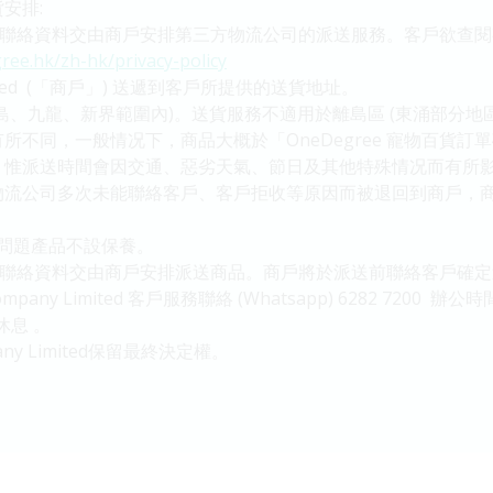
安排:
客戶之聯絡資料交由商戶安排第三方物流公司的派送服務。客戶欲查閱有
ree.hk/zh-hk/privacy-policy
Limited (「商戶」) 送遞到客戶所提供的送貨地址。
島、九龍、新界範圍內)。送貨服務不適用於離島區 (東涌部分地區
不同，一般情况下，商品大概於「OneDegree 寵物百貨訂
。惟派送時間會因交通、惡劣天氣、節日及其他特殊情况而有所
物流公司多次未能聯絡客戶、客戶拒收等原因而被退回到商戶，
生問題產品不設保養。
將客戶之聯絡資料交由商戶安排派送商品。商戶將於派送前聯絡客戶
pany Limited 客戶服務聯絡 (Whatsapp) 6282 7200 辦
休息 。
any Limited保留最終決定權。