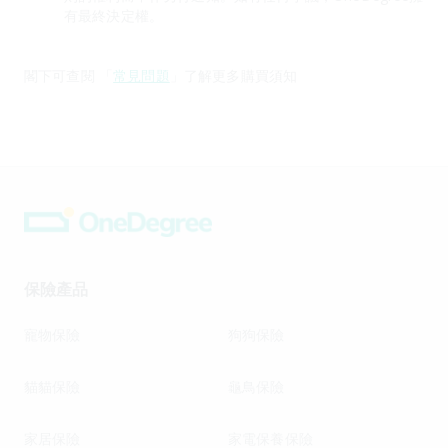
有最終決定權。
閣下可查閱 「
常見問題
」了解更多購買須知
保險產品
寵物保險
狗狗保險
貓貓保險
龜鳥保險
家居保險
家電保養保險