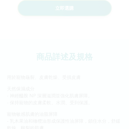
立即選購
商品詳述及規格
用於寵物龜裂、皮膚乾燥、受損皮膚
天然保濕成分
- 神經醯胺 NP 深層滋潤並強化肌膚屏障。
- 保持寵物的皮膚柔軟、水潤、受到保護。
寵物敏感肌膚的油脂屏障
- 乳木果油和橄欖油形成保護性油屏障，鎖住水分，舒緩
乾燥、皸裂的肌膚。