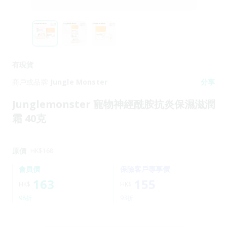
有現貨
商戶或品牌
Jungle Monster
分享
Junglemonster 寵物神經酰胺抗炎保濕滋潤
霜 40克
原價
HK$
168
會員價
保險客戶專享價
163
155
HK$
HK$
98折
93折