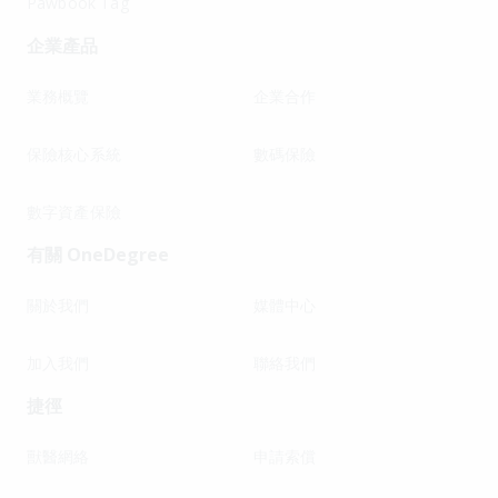
Pawbook Tag
企業產品
業務概覽
企業合作
保險核心系統
數碼保險
數字資產保險
有關 OneDegree
關於我們
媒體中心
加入我們
聯絡我們
捷徑
獸醫網絡
申請索償