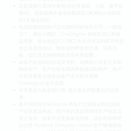
送貨服務只適用於香港(包括香港島、九龍、新界範
圍內)。送貨服務不適用於離島區 (東涌部分地區除
外) 及偏遠地區。
商品因應個別商戶之出貨時間而有所不同，一般情
况下，商品大概於「OneDegree 寵物百貨訂單確
認電郵」發出後起計2-3個工作天內派送到客戶所提
供之送貨商地址。惟派送時間會因交通、惡劣天
氣、節日及其他特殊情况而有所影響。
如客戶提供錯誤的送貨資料、或物流公司多次未能
聯絡客戶、客戶拒收等原因而被退回到商戶，商戶
可安排重新送貨並由客戶支付額外運費，
OneDegree 恕不負責。
所有產品均為原裝行貨, 基於衛生問題產品不設保
養。
客戶須同意OneDegree 將客戶之聯絡資料交由商
戶安排派送商品。商戶將於派送前聯絡客戶確定送
貨之安排。如客戶須更改派送詳情，請於稍後時間
自行與 Homesik Company Limited 客戶服務聯絡