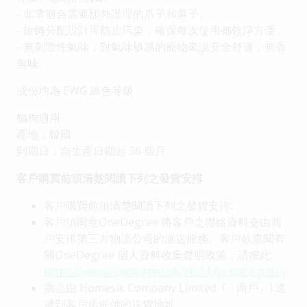
- 非常適合需要額外護理的爪子和鼻子。
- 旋轉分配設計可防止污染，確保每次使用都乾淨方便。
- 無刺激性氣味，對氣味敏感的寵物來說安全舒適，無香
無味。
成份均為 EWG 綠色等級
貓狗適用
產地：韓國
到期日
：
自生產日期起 36 個月
客戶購買前須清楚閱讀下列之發貨安排
客戶購買前須清楚閱讀下列之發貨安排:
客戶須同意OneDegree 將客戶之聯絡資料交由商
戶安排第三方物流公司的派送服務。客戶欲查閱有
關OneDegree 個人資料收集聲明政策，請按此:
https://www.onedegree.hk/zh-hk/privacy-policy
商品由 Homesik Company Limited (「商戶」) 送
遞到客戶所提供的送貨地址。