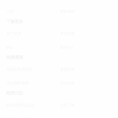
火險
危疾保險
了解更多
客戶分享
常見問題
網誌
保險101
推廣優惠
毛範生會員計劃
會員優惠
保險優惠總覽
寵物百貨
陪胖日記
關於陪胖日記App
立即下載