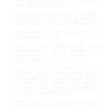
「OneDegree 寵物百貨訂單確認」，第三方物流公司將
於派送前聯絡客戶確定送貨之安排。
商品因應個別商戶之出貨時間而有所不同，客戶購買前請
詳閱個別商品頁面上列明之有關送貨安排。惟派送時間會
因交通、惡劣天氣、節日及其他特殊情况而有所影響。
此優惠不可轉售、不可兌換現金或作現金使用、不可轉讓
他人及轉換為其他產品及服務。
OneDegree並非商品保養或維修服務之供應商。商品保養
及維修服務由商戶提供，每件商品之保養期按個別商戶而
有所不同。有關產品之保養、更換、維修及損壞
OneDegree恕不負責。
OneDegree並非商品或服務之供應商，OneDegree將不
會就有關商品或服務承擔任何責任。有關於商品或服務的
質素及商品的送貨安排，將由提供商品或服務之商戶全權
負責。閣下如對商品或相關服務有任何查詢、意見或投
訴，請直接與商戶聯絡。對銷售及處理索賠或因閣下與商
戶之間的合約引起的任何問題全屬商戶的責任。
OneDegree保留隨時更改或取消本優惠及/或本條款及細
則的權利而不作另行通知。如有任何爭議，OneDegree擁