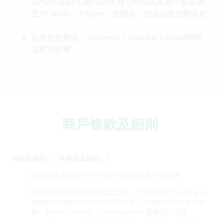
(Whatsapp) 6282 7200 辦公時間為星期一至星期
五10:30am – 7:00pm，星期六、日及公眾假期休息
。
如有任何爭議， Homesik Company Limited保留
最終決定權。
商戶條款及細則
條款及細則 (「本條款及細則」)
此優惠只適用於OneDegree現有保險客戶或會員。
客戶必須成功付款方能確定訂單。客戶須同意OneDegree
將客戶之聯絡資料交由商戶安排第三方物流公司的派送服
務。客戶成功付款後，OneDegree以電郵形式發送