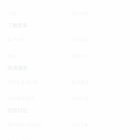
火險
危疾保險
了解更多
客戶分享
常見問題
網誌
保險101
推廣優惠
毛範生會員計劃
會員優惠
保險優惠總覽
寵物百貨
陪胖日記
關於陪胖日記App
立即下載