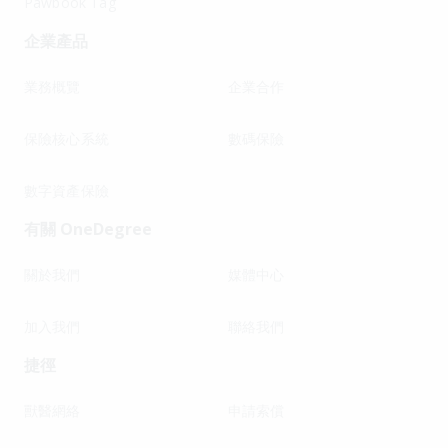
Pawbook Tag
企業產品
業務概覽
企業合作
保險核心系統
數碼保險
數字資產保險
有關 OneDegree
關於我們
媒體中心
加入我們
聯絡我們
捷徑
獸醫網絡
申請索償