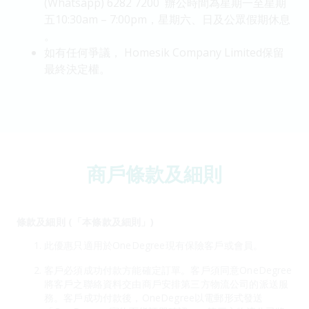
(Whatsapp) 6282 7200 辦公時間為星期一至星期
五10:30am – 7:00pm，星期六、日及公眾假期休息
。
如有任何爭議， Homesik Company Limited保留
最終決定權。
商戶條款及細則
條款及細則 (「本條款及細則」)
此優惠只適用於OneDegree現有保險客戶或會員。
客戶必須成功付款方能確定訂單。客戶須同意OneDegree
將客戶之聯絡資料交由商戶安排第三方物流公司的派送服
務。客戶成功付款後，OneDegree以電郵形式發送