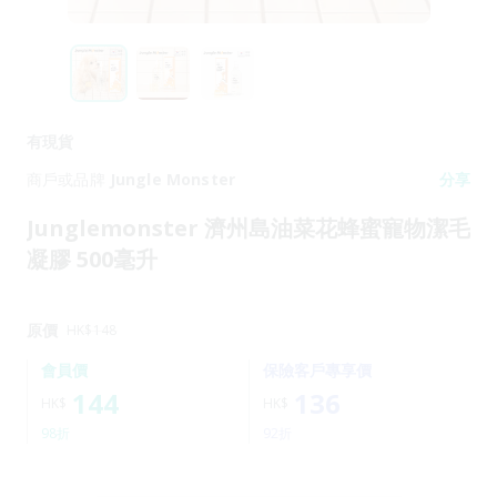
有現貨
商戶或品牌
Jungle Monster
分享
Junglemonster 濟州島油菜花蜂蜜寵物潔毛
凝膠 500毫升
原價
HK$
148
會員價
保險客戶專享價
144
136
HK$
HK$
98折
92折