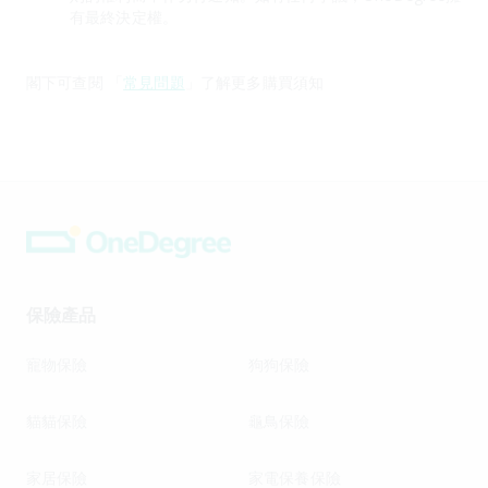
有最終決定權。
閣下可查閱 「
常見問題
」了解更多購買須知
保險產品
寵物保險
狗狗保險
貓貓保險
龜鳥保險
家居保險
家電保養保險