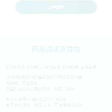
立即選購
商品詳述及規格
跳蚤&壁蝨, 控制氣味, 敏感皮膚, 控制脫毛, 白色皮毛
扁柏樹水和濟州島油菜花蜂蜜和迷迭香精油
低刺激，天然香氣
高品質成分令被毛髮柔軟、閃亮、美麗
⛔️ 沒有使用任何動物進行任何實驗
⛔️ 不含防腐劑、無毒成份、不使用化學物質