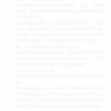
送貨服務只適用於香港(包括香港島、九龍、新界範
圍內)。送貨服務不適用於離島區 (東涌部分地區除
外) 及偏遠地區。
商品因應個別商戶之出貨時間而有所不同，一般情
况下，商品大概於「OneDegree 寵物百貨訂單確
認電郵」發出後起計2-3個工作天內派送到客戶所提
供之送貨商地址。惟派送時間會因交通、惡劣天
氣、節日及其他特殊情况而有所影響。
如客戶提供錯誤的送貨資料、或物流公司多次未能
聯絡客戶、客戶拒收等原因而被退回到商戶，商戶
可安排重新送貨並由客戶支付額外運費，
OneDegree 恕不負責。
所有產品均為原裝行貨, 基於衛生問題產品不設保
養。
客戶須同意OneDegree 將客戶之聯絡資料交由商
戶安排派送商品。商戶將於派送前聯絡客戶確定送
貨之安排。如客戶須更改派送詳情，請於稍後時間
自行與 Homesik Company Limited 客戶服務聯絡