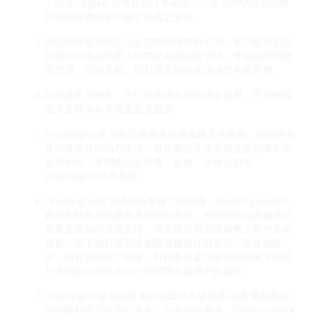
「OneDegree 寵物百貨訂單確認」，第三方物流公司將
於派送前聯絡客戶確定送貨之安排。
商品因應個別商戶之出貨時間而有所不同，客戶購買前請
詳閱個別商品頁面上列明之有關送貨安排。惟派送時間會
因交通、惡劣天氣、節日及其他特殊情况而有所影響。
此優惠不可轉售、不可兌換現金或作現金使用、不可轉讓
他人及轉換為其他產品及服務。
OneDegree並非商品保養或維修服務之供應商。商品保養
及維修服務由商戶提供，每件商品之保養期按個別商戶而
有所不同。有關產品之保養、更換、維修及損壞
OneDegree恕不負責。
OneDegree並非商品或服務之供應商，OneDegree將不
會就有關商品或服務承擔任何責任。有關於商品或服務的
質素及商品的送貨安排，將由提供商品或服務之商戶全權
負責。閣下如對商品或相關服務有任何查詢、意見或投
訴，請直接與商戶聯絡。對銷售及處理索賠或因閣下與商
戶之間的合約引起的任何問題全屬商戶的責任。
OneDegree保留隨時更改或取消本優惠及/或本條款及細
則的權利而不作另行通知。如有任何爭議，OneDegree擁