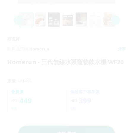
有現貨
商戶或品牌
Homerun
分享
Homerun - 三代無線水泵寵物飲水機 WF20
原價
HK$
499
會員價
保險客戶專享價
449
399
HK$
HK$
9折
8折