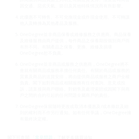
因交通、惡劣天氣、節日及其他特殊情况而有所影響。
此優惠不可轉售、不可兌換現金或作現金使用、不可轉讓
他人及轉換為其他產品及服務。
OneDegree並非商品保養或維修服務之供應商。商品保養
及維修服務由商戶提供，每件商品之保養期按個別商戶而
有所不同。有關產品之保養、更換、維修及損壞
OneDegree恕不負責。
OneDegree並非商品或服務之供應商，OneDegree將不
會就有關商品或服務承擔任何責任。有關於商品或服務的
質素及商品的送貨安排，將由提供商品或服務之商戶全權
負責。閣下如對商品或相關服務有任何查詢、意見或投
訴，請直接與商戶聯絡。對銷售及處理索賠或因閣下與商
戶之間的合約引起的任何問題全屬商戶的責任。
OneDegree保留隨時更改或取消本優惠及/或本條款及細
則的權利而不作另行通知。如有任何爭議，OneDegree擁
有最終決定權。
閣下可查閱 「
常見問題
」了解更多購買須知