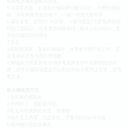
都能每天喝到新鮮的活水。
5.清潔零死角。水桶和外桶採用分離式設計，內壁光潔如
碗，沒有犄角旮旯的地方，一抹一沖清洗更簡單。
6.環保省電。採用5V 1A供電，一個月低至1.5度電;內桶低
凹的工藝設計，水泵運用底吸原理，剩水少於200ml，更
符合節能環保的理念。
7.安全。
a.防乾燒系統：當水位過低時，水泵會自動停止工作，並
且會有缺水指示亮紅燈提醒。
b.異物識別保護系統:外桶充電底座支持FOD異物檢測功
能，若有金屬異物覆蓋則自動給無線水泵停止供電，使用
更安全。
飲水機使用方法
1.首先將內桶取出
2.外桶插上，適配器供電
3.取走內桶裏的出水蓋、過濾臺
4.倒水進入內桶，注意水位，不要高於Max水位線
5.將內桶外壁的水擦乾