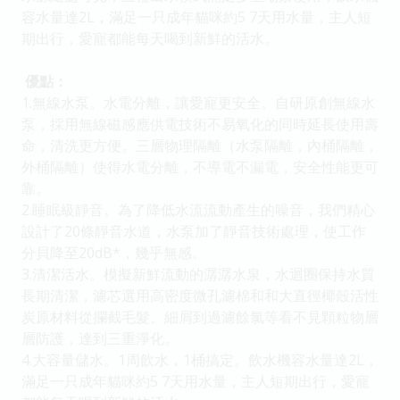
容水量達2L，滿足一只成年貓咪約5 7天用水量，主人短
期出行，愛寵都能每天喝到新鮮的活水。
優點：
1.無線水泵。水電分離，讓愛寵更安全。自研原創無線水
泵，採用無線磁感應供電技術不易氧化的同時延長使用壽
命，清洗更方便。三層物理隔離（水泵隔離，內桶隔離，
外桶隔離）使得水電分離，不導電不漏電，安全性能更可
靠。
2.睡眠級靜音。為了降低水流流動產生的噪音，我們精心
設計了20條靜音水道，水泵加了靜音技術處理，使工作
分貝降至20dB*，幾乎無感。
3.清潔活水。模擬新鮮流動的潺潺水泉，水迴圈保持水質
長期清潔，濾芯選用高密度微孔濾棉和和大直徑椰殼活性
炭原材料從攔截毛髮、細屑到過濾餘氯等看不見顆粒物層
層防護，達到三重淨化。
4.大容量儲水。1周飲水，1桶搞定。飲水機容水量達2L，
滿足一只成年貓咪約5 7天用水量，主人短期出行，愛寵