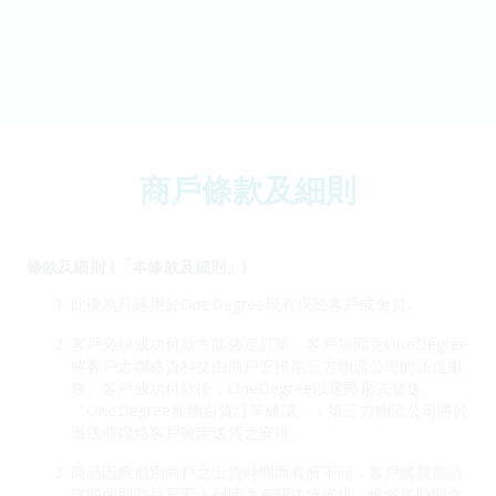
商戶條款及細則
條款及細則 (「本條款及細則」)
此優惠只適用於OneDegree現有保險客戶或會員。
客戶必須成功付款方能確定訂單。客戶須同意OneDegree
將客戶之聯絡資料交由商戶安排第三方物流公司的派送服
務。客戶成功付款後，OneDegree以電郵形式發送
「OneDegree寵物百貨訂單確認」，第三方物流公司將於
派送前聯絡客戶確定送貨之安排。
商品因應個別商戶之出貨時間而有所不同，客戶購買前請
詳閱個別商品頁面上列明之有關送貨安排。惟派送時間會