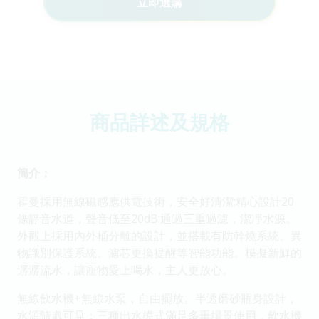
立即選購
商品詳述及規格
簡介：
霍曼採用無線磁感應供電技術，安全好清潔;精心設計20
條靜音水道，聲音低至20dB:通過三重過濾，潔凈水源。
外觀上採用內外桶分離的設計，並搭載有防幹燒系統、異
物識別保護系統、濾芯更換提醒等智能功能。模擬新鮮的
潺潺流水，讓寵物愛上喝水，主人更放心。
無線飲水機+無線水泵，自由擺放。半透磨砂瓶身設計，
水源隨處可見；三種出水模式滿足多重場景使用，飲水機