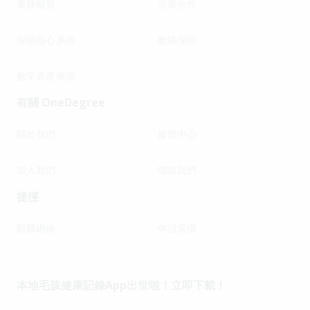
業務概覽
企業合作
保險核心系統
數碼保險
數字資產保險
有關 OneDegree
關於我們
媒體中心
加入我們
聯絡我們
捷徑
獸醫網絡
申請索償
本地毛孩健康記錄App出世啦！立即下載！