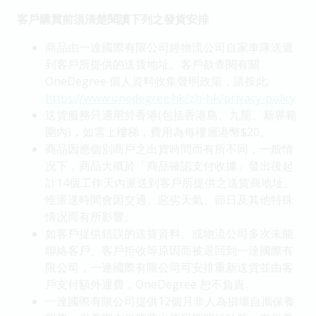
客戶購買前須清楚閱讀下列之發貨安排
商品由一達國際有限公司經物流公司自家車隊送遞
到客戶所提供的送貨地址。客戶欲查閱有關
OneDegree 個人資料收集聲明政策，請按此:
https://www.onedegree.hk/zh-hk/privacy-policy
送貨服務只適用於香港(包括香港島、九龍、新界範
圍內)，如需上樓梯，費用為每樓層港幣$20。
商品因應個別商戶之出貨時間而有所不同，一般情
况下，商品大概於「商品確認支付收據」發出後起
計14個工作天內派送到客戶所提供之送貨商地址。
惟派送時間會因交通、惡劣天氣、節日及其他特殊
情况而有所影響。
如客戶提供錯誤的送貨資料、或物流公司多次未能
聯絡客戶、客戶拒收等原因而被退回到一達國際有
限公司，一達國際有限公司可安排重新送貨並由客
戶支付額外運費，OneDegree 恕不負責。
一達國際有限公司提供12個月非人為損壞自攜保養