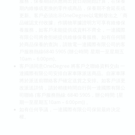
服務，保養期由供應商出貨日期開始計算，在保養
期內維修或更換的零件或商品，保養期不會延長或
更新。客戶必須出示OneDegree以電郵發出之「商
品確認支付收據」作購物單據證明方可享有維修保
養服務，如客戶未能提供或資料不齊全，一達國際
有限公司將會拒絕提供維修保養服務。如有任何關
於商品保養的查詢，請致電一達國際有限公司的客
戶服務熱線6840 5905 (辦公時間: 星期一至星期五
10am – 6:00pm)。
客戶須同意OneDegree 將客戶之聯絡資料交由 一
達國際有限公司安排自家車隊派送商品。自家車隊
將於派送前聯絡客戶確定送貨之安排。如客戶須更
改派送詳情，請於稍後時間自行與一達國際有限公
司聯絡 (客戶服務熱線: 6840 5905，辦公時間: [星
期一至星期五10am – 6:00pm)) 。
如有任何爭議，一達國際有限公司保留最終決定
權。