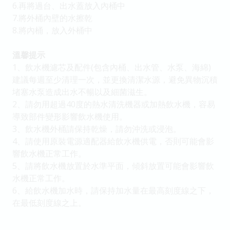
6.再將過台、出水蓋放入內桶中
7.將外桶內壁的水擦乾
8.將內桶，放入外桶中
溫馨提示
1、飲水機濾芯及配件(包含內桶、出水管、水泵、海綿)
建議每週至少清理一次，並更換清潔水源，避免異物沉積
堵塞水泵造成出水不暢以及細菌滋生。
2、請勿用超過40度的熱水清洗機器或加熱飲水機，容易
導致部件變形影響飲水機使用。
3、飲水機外桶請保持乾燥，請勿沖洗或浸泡。
4、請使用原裝電源適配器給飲水機供電，否則可能會影
響飲水機正常工作。
5、請將飲水機放置於水準平面，傾斜放置可能會影響飲
水機正常工作。
6、給飲水機加水時，請保持加水量在最高刻度線之下，
在最低刻度線之上。