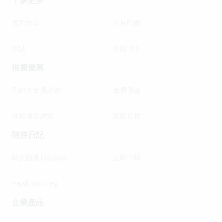
了解更多
客戶分享
常見問題
網誌
保險101
推廣優惠
毛範生會員計劃
會員優惠
保險優惠總覽
寵物百貨
陪胖日記
關於陪胖日記App
立即下載
Pawbook Tag
企業產品