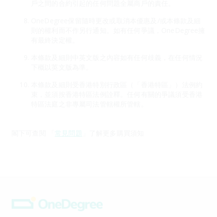
戶之間的合約引起的任何問題全屬商戶的責任。
OneDegree保留隨時更改或取消本優惠及/或本條款及細
則的權利而不作另行通知。如有任何爭議，OneDegree擁
有最終決定權。
本條款及細則中英文版之內容如有任何歧義，在任何情況
下概以英文版為準。
本條款及細則受香港特別行政區（「香港特區」）法例約
束，並須按香港特區法例詮釋。任何有關的爭議須受香港
特區法庭之非專屬司法管轄權所管轄。
閣下可查閱 「
常見問題
」了解更多購買須知