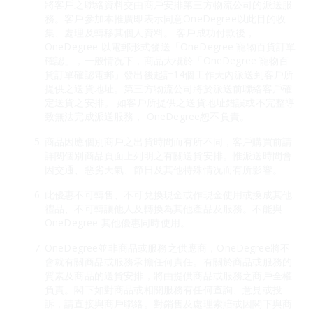
將客戶之聯絡資料交由商戶安排第三方物流公司的派送服
務。客戶參加本推廣即表示同意OneDegree以此目的收
集、處理及轉移其個人資料。 客戶成功付款後，
OneDegree 以電郵形式發送「OneDegree 寵物百貨訂單
確認」，一般情况下，商品大概於「OneDegree 寵物百
貨訂單確認電郵」發出後起計14個工作天內派送到客戶所
提供之送貨地址。第三方物流公司將於派送前聯絡客戶確
定送貨之安排。 如客戶所提供之送貨地址錯誤或不完整導
致無法完成派送服務， OneDegree恕不負責。
商品因應個別商戶之出貨時間而有所不同，客戶購買前請
詳閱個別商品頁面上列明之有關送貨安排。惟派送時間會
因交通、惡劣天氣、節日及其他特殊情况而有所影響。
此優惠不可轉售、不可兌換現金或作現金使用或換成其他
禮品、不可轉讓他人及轉換為其他產品及服務。不能與
OneDegree 其他優惠同時使用。
OneDegree並非商品或服務之供應商，OneDegree將不
會就有關商品或服務承擔任何責任。有關於商品或服務的
質素及商品的送貨安排，將由提供商品或服務之商戶全權
負責。閣下如對商品或相關服務有任何查詢、意見或投
訴，請直接與商戶聯絡。對銷售及處理索賠或因閣下與商