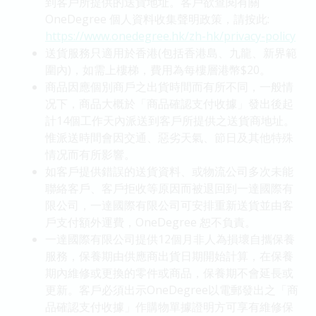
到客戶所提供的送貨地址。客戶欲查閱有關
OneDegree 個人資料收集聲明政策，請按此:
https://www.onedegree.hk/zh-hk/privacy-policy
送貨服務只適用於香港(包括香港島、九龍、新界範
圍內)，如需上樓梯，費用為每樓層港幣$20。
商品因應個別商戶之出貨時間而有所不同，一般情
况下，商品大概於「商品確認支付收據」發出後起
計14個工作天內派送到客戶所提供之送貨商地址。
惟派送時間會因交通、惡劣天氣、節日及其他特殊
情况而有所影響。
如客戶提供錯誤的送貨資料、或物流公司多次未能
聯絡客戶、客戶拒收等原因而被退回到一達國際有
限公司，一達國際有限公司可安排重新送貨並由客
戶支付額外運費，OneDegree 恕不負責。
一達國際有限公司提供12個月非人為損壞自攜保養
服務，保養期由供應商出貨日期開始計算，在保養
期內維修或更換的零件或商品，保養期不會延長或
更新。客戶必須出示OneDegree以電郵發出之「商
品確認支付收據」作購物單據證明方可享有維修保