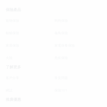
保險產品
寵物保險
狗狗保險
貓貓保險
龜鳥保險
家居保險
家電保養保險
火險
危疾保險
了解更多
客戶分享
常見問題
網誌
保險101
推廣優惠