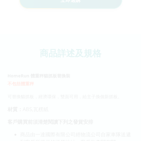
立即選購
商品詳述及規格
HomeRun 體重秤貓抓板替換裝
不包括體重秤
可替換貓抓板，經濟環保，雙面可用，給主子換個新抓板。
材質：
ABS,瓦楞紙
客戶購買前須清楚閱讀下列之發貨安排
商品由一達國際有限公司經物流公司自家車隊送遞