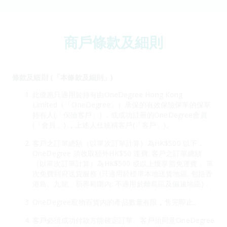
商戶條款及細則
條款及細則 (「本條款及細則」)
此優惠只適用於持有由OneDegree Hong Kong
Limited（「OneDegree」）承保的有效保險保單的保單
持有人(「保險客戶」) ，或成功註冊的OneDegree會員
(「會員」) ，上述人仕統稱客戶(「客戶」)。
客戶之訂單總額（以單次訂單計算）為HK$500 以下，
OneDegree 須收取額外HK$50 運費; 客戶之訂單總額
（以單次訂單計算）為HK$500 或以上獲享豁免運費 。單
次免費到府送貨服務 (只適用於標準本地送貨地區: 包括香
港島、九龍、新界範圍內; 不適用於離島區及偏遠地區) 。
OneDegree寵物百貨內的產品數量有限，售完即止。
客戶必須成功付款方能確定訂單。客戶須同意OneDegree