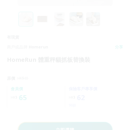
有現貨
商戶或品牌
Homerun
分享
HomeRun 體重秤貓抓板替換裝
原價
HK$
65
會員價
保險客戶專享價
65
62
HK$
HK$
96折