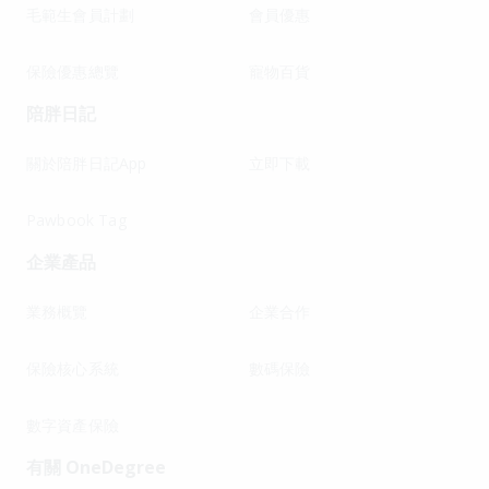
毛範生會員計劃
會員優惠
保險優惠總覽
寵物百貨
陪胖日記
關於陪胖日記App
立即下載
Pawbook Tag
企業產品
業務概覽
企業合作
保險核心系統
數碼保險
數字資產保險
有關 OneDegree