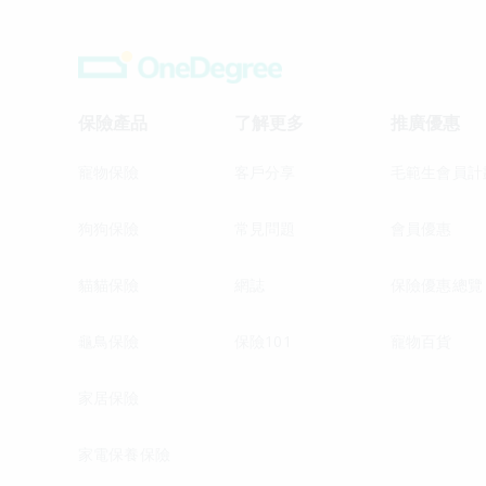
保險產品
了解更多
推廣優惠
寵物保險
客戶分享
毛範生會員計
狗狗保險
常見問題
會員優惠
貓貓保險
網誌
保險優惠總覽
龜鳥保險
保險101
寵物百貨
家居保險
家電保養保險