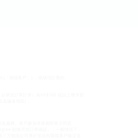
持有人(「保險客戶」) ，或成功註冊的
額（以單次訂單計算）為HK$500 或以上獲享豁
區及偏遠地區) 。
的派送服務。客戶參加本推廣即表示同意
Degree 寵物百貨訂單確認」，一般情况下，
。第三方物流公司將於派送前聯絡客戶確定送