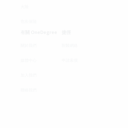
火險
危疾保險
有關 OneDegree
捷徑
關於我們
獸醫網絡
媒體中心
申請索償
加入我們
聯絡我們