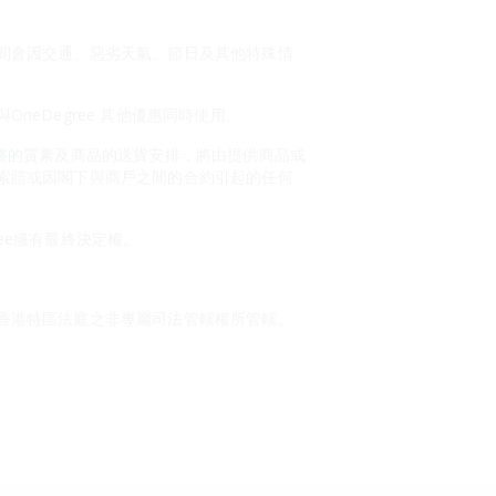
間會因交通、惡劣天氣、節日及其他特殊情
eDegree 其他優惠同時使用。
或服務的質素及商品的送貨安排，將由提供商品或
索賠或因閣下與商戶之間的合約引起的任何
ree擁有最終決定權。
香港特區法庭之非專屬司法管轄權所管轄。