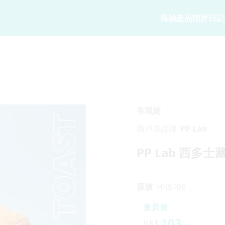
保險產品
陪胖日記
寵物保險
陪胖日記
商務方案
家
寵物保險
關於陪胖日記Ap
業務概覽
狗狗保險
立即下載
企業合作
貓貓保險
Pawbook Tag
保險核心系
有現貨
龜鳥保險
商戶或品牌
PP Lab
獸醫網絡
PP Lab 西多
申請索償
原價
HK$
108
會員價
103
HK$