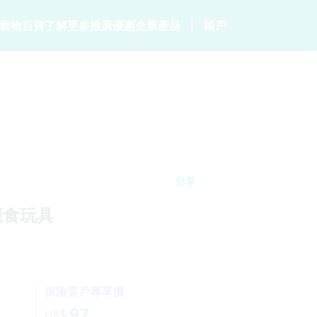
寵物百貨
了解更多
推廣優惠
企業產品
帳戶
居
客戶分享
毛範生會員計劃
保險產品
個人健康
常見問題
會員優惠
p
家居保險
數碼保險
危疾保險
網誌
保險優惠總覽
家電保養保險
數字資產保險
保險101
統
火險
分享
士藏食玩具
保險客戶專享價
97
HK$