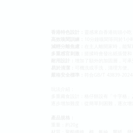
香港特色設計：
靈感來自香港街頭小吃
高效嗅聞訓練：
10分鐘嗅聞等同於1
減輕分離焦慮：
在主人離開家時，能幫
多重感官刺激：
搓揉時會發出紙張聲和
耐用設計：
增加了額外的加固層，可承
易於清潔：
可機洗或手洗，清理方便。
嚴格安全標準：
符合GB/T 43839
玩法介紹：
多重藏食設計：格仔餅設有「十字格」
逐步增加難度：從簡單到困難，逐次增
產品規格：
重量：約20g
材質：聚酯纖維、棉、氨綸、響紙、發