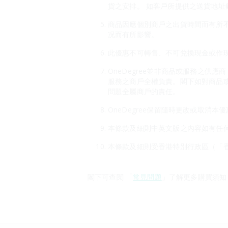
貨之安排。 如客戶所提供之送貨地址錯
商品因應個別商戶之出貨時間而有所
况而有所影響。
此優惠不可轉售、不可兌換現金或作現
OneDegree並非商品或服務之供
服務之商戶全權負責。閣下如對商品
問題全屬商戶的責任。
OneDegree保留隨時更改或取消
本條款及細則中英文版之內容如有任
本條款及細則受香港特別行政區（「
閣下可查閱 「
常見問題
」了解更多購買須知