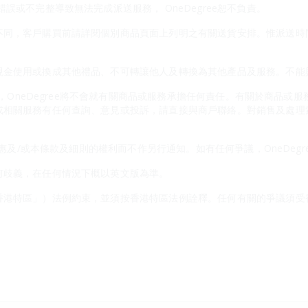
誤或不完整導致無法完成派送服務， OneDegree恕不負責。
不同，客戶購買前請詳閱個別商品頁面上列明之有關送貨安排。惟派送時
金使用或換成其他禮品、不可轉讓他人及轉換為其他產品及服務。不能與On
應商，OneDegree將不會就有關商品或服務承擔任何責任。有關於商品
或相關服務有任何查詢、意見或投訴，請直接與商戶聯絡。對銷售及處理
本優惠及/或本條款及細則的權利而不作另行通知。如有任何爭議，OneDeg
何歧義，在任何情況下概以英文版為準。
香港特區」）法例約束，並須按香港特區法例詮釋。任何有關的爭議須受