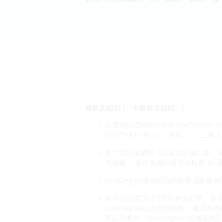
條款及細則 (「本條款及細則」)
此優惠只適用於持有由OneDegree H
OneDegree會員 (「會員」) ，上
客戶之訂單總額（以單次訂單計算）為HK$
免運費 。單次免費到府送貨服務 (只
OneDegree寵物百貨內的產品數量
客戶必須成功付款方能確定訂單。客戶
OneDegree以此目的收集、處理及
商品大概於「OneDegree 寵