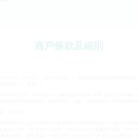
商戶條款及細則
ong Kong Limited（「OneDegree」）承保的有效保險保單的保單
述人仕統稱客戶(「客戶」)。
500 以下，OneDegree 須收取額外HK$50 運費; 客戶之訂單總
適用於標準本地送貨地區: 包括香港島、九龍、新界範圍內; 不適用於離島
有限，售完即止。
須同意OneDegree 將客戶之聯絡資料交由商戶安排第三方物流公司
轉移其個人資料。 客戶成功付款後，OneDegree 以電郵形式發送「One
物百貨訂單確認電郵」發出後起計14個工作天內派送到客戶所提供之送貨地址