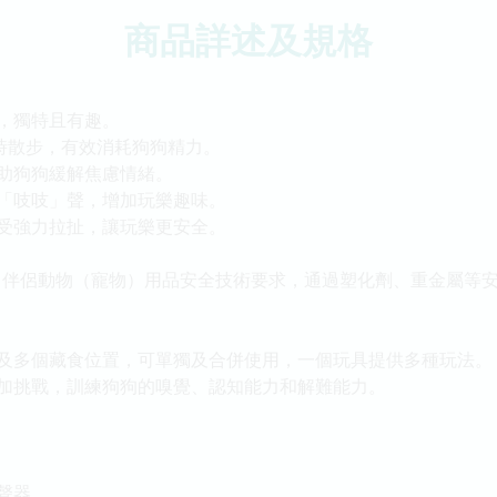
商品詳述及規格
，獨特且有趣。
小時散步，有效消耗狗狗精力。
助狗狗緩解焦慮情緒。
「吱吱」聲，增加玩樂趣味。
受強力拉扯，讓玩樂更安全。
-2024 伴侶動物（寵物）用品安全技術要求，通過塑化劑、重金屬等
及多個藏食位置，可單獨及合併使用，一個玩具提供多種玩法。
加挑戰，訓練狗狗的嗅覺、認知能力和解難能力。
聲器