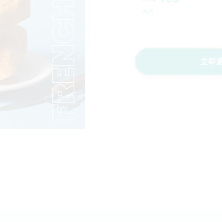
96折
立即