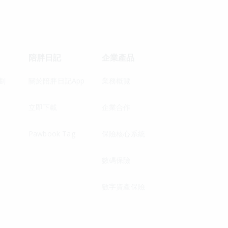
陪胖日記
企業產品
劃
關於陪胖日記App
業務概覽
立即下載
企業合作
Pawbook Tag
保險核心系統
數碼保險
數字資產保險