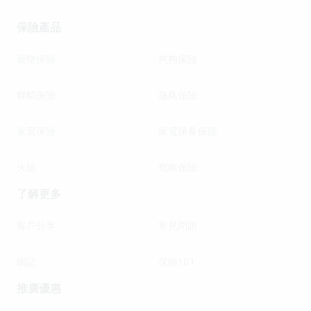
保險產品
寵物保險
狗狗保險
貓貓保險
龜鳥保險
家居保險
家電保養保險
火險
危疾保險
了解更多
客戶分享
常見問題
網誌
保險101
推廣優惠