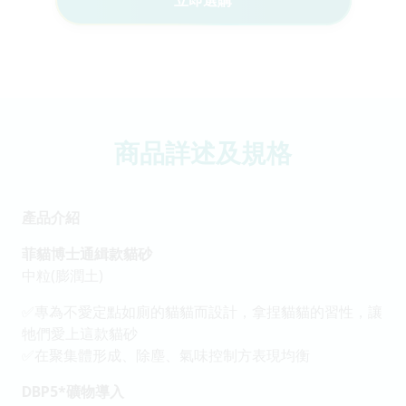
立即選購
商品詳述及規格
產品介紹
菲貓博⼠通緝款貓砂
中粒(膨潤土)
✅專為不愛定點如廁的貓貓⽽設計，拿捏貓貓的習性，讓
牠們愛上這款貓砂
✅在聚集體形成、除塵、氣味控制方表現均衡
DBP5*礦物導入