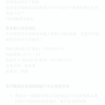
使⽤強化的沙⼦顆粒
由⾼強度礦物製成的膨潤⼟100％在沙⼦摩擦時產⽣的灰
塵最⼩化了
*耐⽤膨潤⼟顆粒
吸臭能⼒加倍強化
不僅僅是⽤其他氣味掩蓋⼤便和⼩便的氣味，⽽是中和並
吸附異味分⼦來解決！
體積 (闊x高x深 毫米)：90x380x190
包裝重量 (公斤)：4.3
包裝尺寸 (闊x高x深 毫米)：90x380x190
保養詳情：無保養
原產地：韓國
客戶購買前須清楚閱讀下列之發貨安排
商品由一達國際有限公司經物流公司自家車隊送遞
到客戶所提供的送貨地址。客戶欲查閱有關