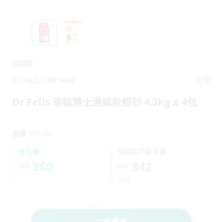
有現貨
商戶或品牌
Dr.Felis
分享
Dr Felis 菲貓博士通緝款貓砂 4.3kg x 4包
原價
HK$
360
會員價
保險客戶專享價
360
342
HK$
HK$
95折