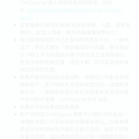
OneDegree 個人資料收集聲明政策，請按
此:
https://www.onedegree.hk/zh-hk/privacy-
policy
送貨服務只適用於香港(包括香港島、九龍、新界範
圍內)，如需上樓梯，費用為每樓層港幣$20。
商品因應個別商戶之出貨時間而有所不同，一般情
况下，商品大概於「商品確認支付收據」發出後起
計14個工作天內派送到客戶所提供之送貨商地址。
惟派送時間會因交通、惡劣天氣、節日及其他特殊
情况而有所影響。
如客戶提供錯誤的送貨資料、或物流公司多次未能
聯絡客戶、客戶拒收等原因而被退回到一達國際有
限公司，一達國際有限公司可安排重新送貨並由客
戶支付額外運費，OneDegree 恕不負責。
此商品不設保養或更換服務。
客戶須同意OneDegree 將客戶之聯絡資料交由 一
達國際有限公司安排自家車隊派送商品。自家車隊
將於派送前聯絡客戶確定送貨之安排。如客戶須更
改派送詳情，請於稍後時間自行與一達國際有限公