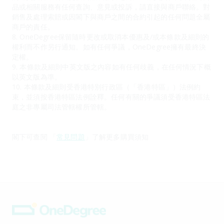
品或相關服務有任何查詢、意見或投訴，請直接與商戶聯絡。對
銷售及處理索賠或因閣下與商戶之間的合約引起的任何問題全屬
商戶的責任。
8. OneDegree保留隨時更改或取消本優惠及/或本條款及細則的
權利而不作另行通知。如有任何爭議，OneDegree擁有最終決
定權。
9. 本條款及細則中英文版之內容如有任何歧義，在任何情況下概
以英文版為準。
10. 本條款及細則受香港特別行政區（「香港特區」）法例約
束，並須按香港特區法例詮釋。任何有關的爭議須受香港特區法
庭之非專屬司法管轄權所管轄。
閣下可查閱 「
常見問題
」了解更多購買須知