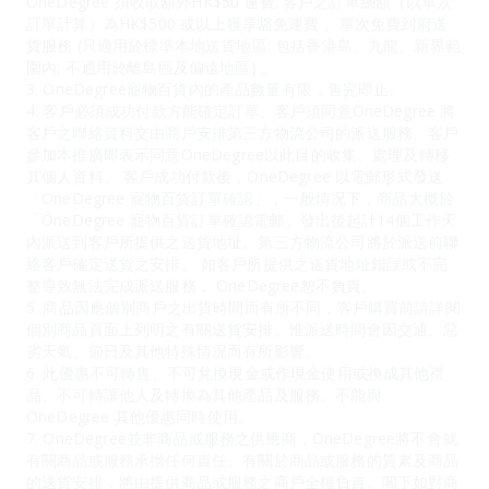
OneDegree 須收取額外HK$50 運費; 客戶之訂單總額（以單次
訂單計算）為HK$500 或以上獲享豁免運費 。單次免費到府送
貨服務 (只適用於標準本地送貨地區: 包括香港島、九龍、新界範
圍內; 不適用於離島區及偏遠地區) 。
3. OneDegree寵物百貨內的產品數量有限，售完即止。
4. 客戶必須成功付款方能確定訂單。客戶須同意OneDegree 將
客戶之聯絡資料交由商戶安排第三方物流公司的派送服務。客戶
參加本推廣即表示同意OneDegree以此目的收集、處理及轉移
其個人資料。 客戶成功付款後，OneDegree 以電郵形式發送
「OneDegree 寵物百貨訂單確認」，一般情况下，商品大概於
「OneDegree 寵物百貨訂單確認電郵」發出後起計14個工作天
內派送到客戶所提供之送貨地址。第三方物流公司將於派送前聯
絡客戶確定送貨之安排。 如客戶所提供之送貨地址錯誤或不完
整導致無法完成派送服務， OneDegree恕不負責。
5. 商品因應個別商戶之出貨時間而有所不同，客戶購買前請詳閱
個別商品頁面上列明之有關送貨安排。惟派送時間會因交通、惡
劣天氣、節日及其他特殊情况而有所影響。
6. 此優惠不可轉售、不可兌換現金或作現金使用或換成其他禮
品、不可轉讓他人及轉換為其他產品及服務。不能與
OneDegree 其他優惠同時使用。
7. OneDegree並非商品或服務之供應商，OneDegree將不會就
有關商品或服務承擔任何責任。有關於商品或服務的質素及商品
的送貨安排，將由提供商品或服務之商戶全權負責。閣下如對商