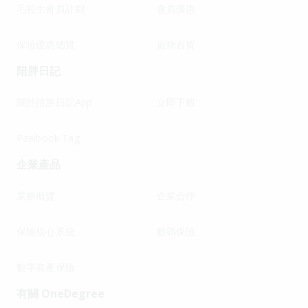
毛範生會員計劃
會員優惠
保險優惠總覽
寵物百貨
陪胖日記
關於陪胖日記App
立即下載
Pawbook Tag
企業產品
業務概覽
企業合作
保險核心系統
數碼保險
數字資產保險
有關 OneDegree