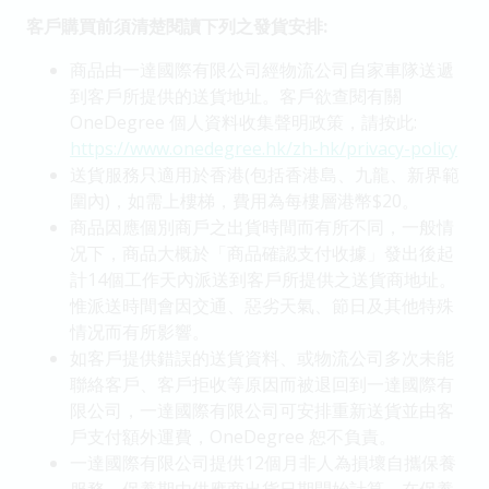
客戶購買前須清楚閱讀下列之發貨安排:
商品由一達國際有限公司經物流公司自家車隊送遞
到客戶所提供的送貨地址。客戶欲查閱有關
OneDegree 個人資料收集聲明政策，請按此:
https://www.onedegree.hk/zh-hk/privacy-policy
送貨服務只適用於香港(包括香港島、九龍、新界範
圍內)，如需上樓梯，費用為每樓層港幣$20。
商品因應個別商戶之出貨時間而有所不同，一般情
况下，商品大概於「商品確認支付收據」發出後起
計14個工作天內派送到客戶所提供之送貨商地址。
惟派送時間會因交通、惡劣天氣、節日及其他特殊
情况而有所影響。
如客戶提供錯誤的送貨資料、或物流公司多次未能
聯絡客戶、客戶拒收等原因而被退回到一達國際有
限公司，一達國際有限公司可安排重新送貨並由客
戶支付額外運費，OneDegree 恕不負責。
一達國際有限公司提供12個月非人為損壞自攜保養