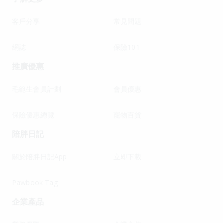
客戶分享
常見問題
網誌
保險101
推廣優惠
毛範生會員計劃
會員優惠
保險優惠總覽
寵物百貨
陪胖日記
關於陪胖日記App
立即下載
Pawbook Tag
企業產品