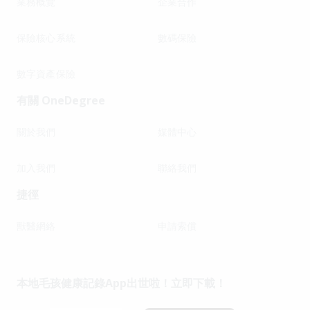
業務概覽
企業合作
保險核心系統
數碼保險
數字資產保險
有關 OneDegree
關於我們
媒體中心
加入我們
聯絡我們
捷徑
獸醫網絡
申請索償
本地毛孩健康記錄App出世啦！立即下載！