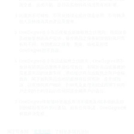
因交通、惡劣天氣、節日及其他特殊情况而有所影響。
此優惠不可轉售、不可兌換現金或作現金使用、不可轉讓
他人及轉換為其他產品及服務。
OneDegree並非商品保養或維修服務之供應商。商品保養
及維修服務由商戶提供，每件商品之保養期按個別商戶而
有所不同。有關產品之保養、更換、維修及損壞
OneDegree恕不負責。
OneDegree並非商品或服務之供應商，OneDegree將不
會就有關商品或服務承擔任何責任。有關於商品或服務的
質素及商品的送貨安排，將由提供商品或服務之商戶全權
負責。閣下如對商品或相關服務有任何查詢、意見或投
訴，請直接與商戶聯絡。對銷售及處理索賠或因閣下與商
戶之間的合約引起的任何問題全屬商戶的責任。
OneDegree保留隨時更改或取消本優惠及/或本條款及細
則的權利而不作另行通知。如有任何爭議，OneDegree擁
有最終決定權。
閣下可查閱 「
常見問題
」了解更多購買須知