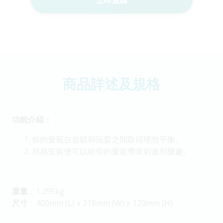
立即選購
商品詳述及規格
功能介紹：
你的愛寵在放鬆和玩耍之間取得理想平衡。
簡易安裝便可以給你的愛寵帶來刺激和樂趣。
重量
：1.295kg
尺寸
：400mm (L) x 318mm (W) x 120mm (H)