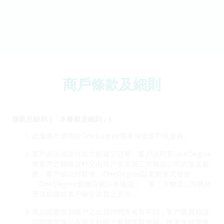
商戶條款及細則
條款及細則 (「本條款及細則」)
此優惠只適用於OneDegree現有保險客戶或會員。
客戶必須成功付款方能確定訂單。客戶須同意OneDegree
將客戶之聯絡資料交由商戶安排第三方物流公司的派送服
務。客戶成功付款後，OneDegree以電郵形式發送
「OneDegree寵物百貨訂單確認」，第三方物流公司將於
派送前聯絡客戶確定送貨之安排。
商品因應個別商戶之出貨時間而有所不同，客戶購買前請
詳閱個別商品頁面上列明之有關送貨安排。惟派送時間會