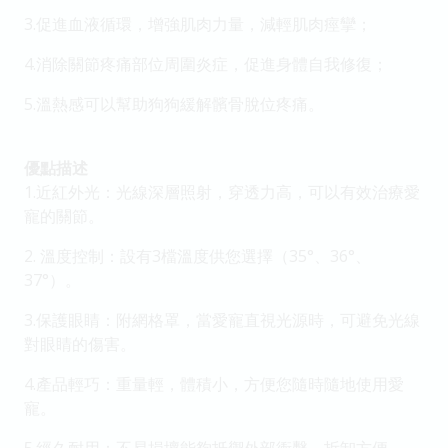
3.促進血液循環，增強肌肉力量，減輕肌肉痙攣；
4.消除關節疼痛部位周圍炎症，促進身體自我修復；
5.溫熱感可以幫助狗狗緩解髕骨脫位疼痛。
優點描述
1.近紅外光：光線深層照射，穿透力高，可以有效治療愛
寵的關節。
2. 溫度控制：設有3檔溫度供您選擇（35°、36°、
37°）。
3.保護眼睛：附網格罩，當愛寵直視光源時，可避免光線
對眼睛的傷害。
4.產品輕巧：重量輕，體積小，方便您隨時隨地使用愛
寵。