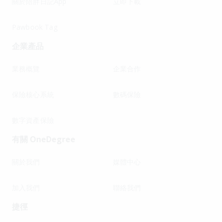
關於陪胖日記App
立即下載
Pawbook Tag
企業產品
業務概覽
企業合作
保險核心系統
數碼保險
數字資產保險
有關 OneDegree
關於我們
媒體中心
加入我們
聯絡我們
捷徑