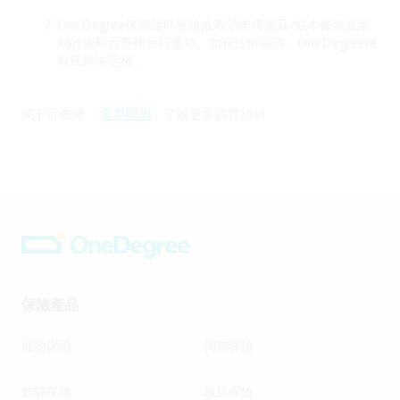
OneDegree保留隨時更改或取消本優惠及/或本條款及細
則的權利而不作另行通知。如有任何爭議，OneDegree擁
有最終決定權。
閣下可查閱 「
常見問題
」了解更多購買須知
保險產品
寵物保險
狗狗保險
貓貓保險
龜鳥保險