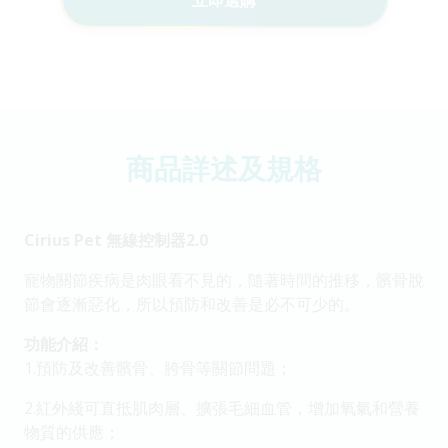
立即選購
商品詳述及規格
Cirius Pet 無線控制器2.0
寵物關節疾病是肉眼看不見的，隨著時間的推移，髕骨脫
節會逐漸惡化，所以預防和改善是必不可少的。
功能介紹：
1.預防及改善髕骨、胯骨等關節問題；
2.紅外綫可直抵肌肉層、擴張毛細血管，增加氧氣和營養
物質的供應；