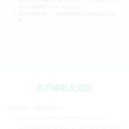
司聯絡 (客戶服務熱線: 6840 5905，辦公時間: [星
期一至星期五10am – 6:00pm)) 。
如有任何爭議，一達國際有限公司保留最終決定
權。
商戶條款及細則
條款及細則 (「本條款及細則」)
此優惠只適用於OneDegree現有保險客戶或會員。
客戶必須成功付款方能確定訂單。客戶須同意OneDegree