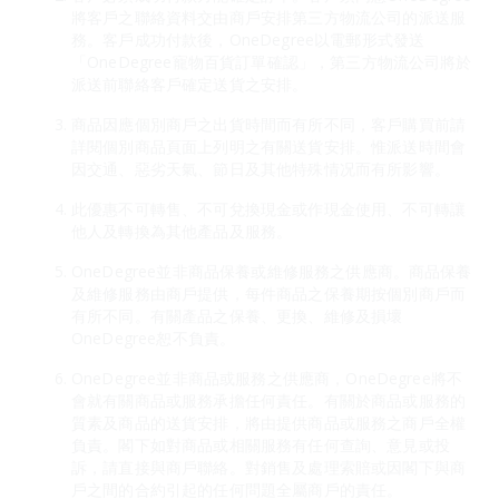
將客戶之聯絡資料交由商戶安排第三方物流公司的派送服
務。客戶成功付款後，OneDegree以電郵形式發送
「OneDegree寵物百貨訂單確認」，第三方物流公司將於
派送前聯絡客戶確定送貨之安排。
商品因應個別商戶之出貨時間而有所不同，客戶購買前請
詳閱個別商品頁面上列明之有關送貨安排。惟派送時間會
因交通、惡劣天氣、節日及其他特殊情况而有所影響。
此優惠不可轉售、不可兌換現金或作現金使用、不可轉讓
他人及轉換為其他產品及服務。
OneDegree並非商品保養或維修服務之供應商。商品保養
及維修服務由商戶提供，每件商品之保養期按個別商戶而
有所不同。有關產品之保養、更換、維修及損壞
OneDegree恕不負責。
OneDegree並非商品或服務之供應商，OneDegree將不
會就有關商品或服務承擔任何責任。有關於商品或服務的
質素及商品的送貨安排，將由提供商品或服務之商戶全權
負責。閣下如對商品或相關服務有任何查詢、意見或投
訴，請直接與商戶聯絡。對銷售及處理索賠或因閣下與商
戶之間的合約引起的任何問題全屬商戶的責任。