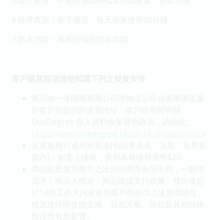
5.經久耐用：不易損壞能夠抵禦外部衝擊，拆卸方便。
6.經濟實惠：有了儀器，每天在家使用20分鐘。
7.防水功能：具有較強的防水功能。
客戶購買前須清楚閱讀下列之發貨安排
商品由一達國際有限公司經物流公司自家車隊送遞
到客戶所提供的送貨地址。客戶欲查閱有關
OneDegree 個人資料收集聲明政策，請按此:
https://www.onedegree.hk/zh-hk/privacy-policy
送貨服務只適用於香港(包括香港島、九龍、新界範
圍內)，如需上樓梯，費用為每樓層港幣$20。
商品因應個別商戶之出貨時間而有所不同，一般情
况下，商品大概於「商品確認支付收據」發出後起
計14個工作天內派送到客戶所提供之送貨商地址。
惟派送時間會因交通、惡劣天氣、節日及其他特殊
情况而有所影響。