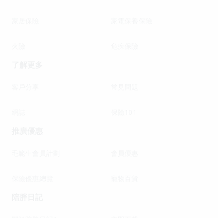
家居保險
家電保養保險
火險
危疾保險
了解更多
客戶分享
常見問題
網誌
保險101
推廣優惠
毛範生會員計劃
會員優惠
保險優惠總覽
寵物百貨
陪胖日記