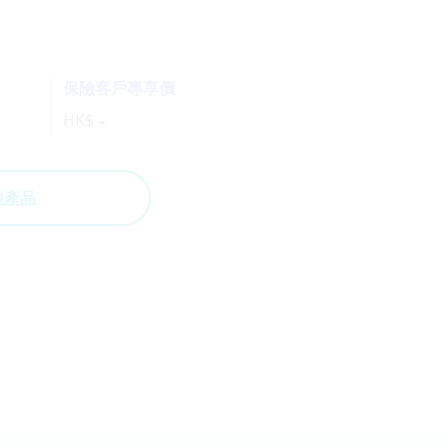
保險客戶專享價
-
HK$
他產品