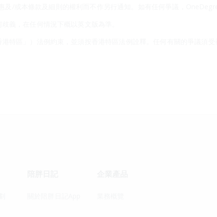
本優惠及/或本條款及細則的權利而不作另行通知。如有任何爭議，OneDeg
何歧義，在任何情況下概以英文版為準。
香港特區」）法例約束，並須按香港特區法例詮釋。任何有關的爭議須受
陪胖日記
企業產品
劃
關於陪胖日記App
業務概覽