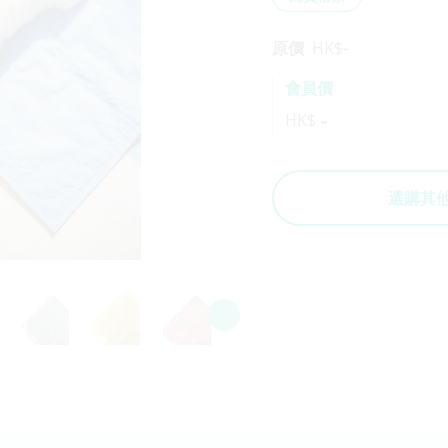
原價
HK$
-
會員價
-
HK$
選購其