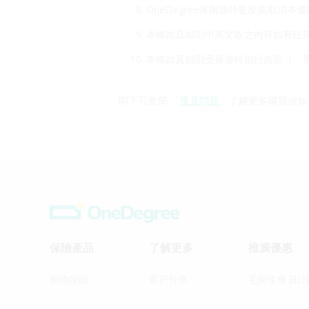
OneDegree保留隨時更改或取消
本條款及細則中英文版之內容如有任
本條款及細則受香港特別行政區（「
閣下可查閱 「
常見問題
」了解更多購買須知
保險產品
了解更多
推廣優惠
寵物保險
客戶分享
毛範生會員計