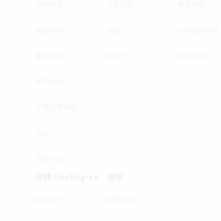
狗狗保險
常見問題
會員優惠
貓貓保險
網誌
保險優惠總覽
龜鳥保險
保險101
寵物百貨
家居保險
家電保養保險
火險
危疾保險
有關 OneDegree
捷徑
關於我們
獸醫網絡