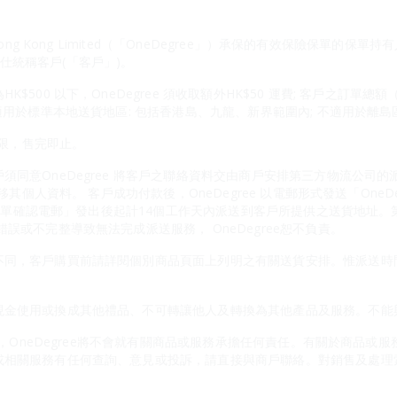
ong Kong Limited（「OneDegree」）承保的有效保險保單的保單
述人仕統稱客戶(「客戶」)。
500 以下，OneDegree 須收取額外HK$50 運費; 客戶之訂單總
適用於標準本地送貨地區: 包括香港島、九龍、新界範圍內; 不適用於離島
有限，售完即止。
須同意OneDegree 將客戶之聯絡資料交由商戶安排第三方物流公司
轉移其個人資料。 客戶成功付款後，OneDegree 以電郵形式發送「One
物百貨訂單確認電郵」發出後起計14個工作天內派送到客戶所提供之送貨地址
誤或不完整導致無法完成派送服務， OneDegree恕不負責。
不同，客戶購買前請詳閱個別商品頁面上列明之有關送貨安排。惟派送時
金使用或換成其他禮品、不可轉讓他人及轉換為其他產品及服務。不能與On
應商，OneDegree將不會就有關商品或服務承擔任何責任。有關於商品
或相關服務有任何查詢、意見或投訴，請直接與商戶聯絡。對銷售及處理