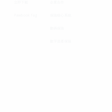
立即下載
企業合作
Pawbook Tag
保險核心系統
數碼保險
數字資產保險