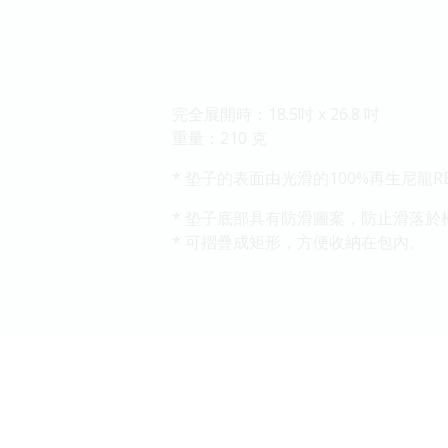
完全展開時：18.5吋 x 26.8 吋
重量：210 克
* 垫子的表面由光滑的100%再生尼龍R
* 垫子底部具有防滑圖案，防止滑落
* 可摺疊成矩形，方便收納在包內。