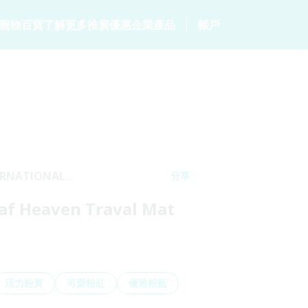
寵物百貨
了解更多
推廣優惠
企業產品
帳戶
居
客戶分享
毛範生會員計劃
保險產品
個人健康
常見問題
會員優惠
p
家居保險
數碼保險
危疾保險
網誌
保險優惠總覽
家電保養保險
數字資產保險
保險101
統
火險
TERNATIONAL
分享
IMITED
eaf Heaven Traval Mat
活力粉黃
可愛粉紅
優雅粉藍