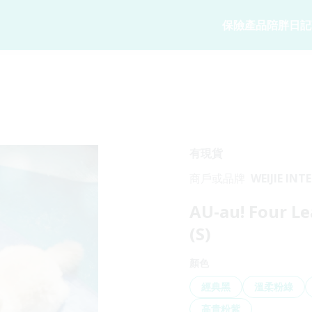
保險產品
陪胖日記
寵物保險
陪胖日記
商務方案
家
寵物保險
關於陪胖日記Ap
業務概覽
狗狗保險
立即下載
企業合作
貓貓保險
Pawbook Tag
保險核心系
有現貨
龜鳥保險
商戶或品牌
WEIJIE IN
獸醫網絡
TRADING COMPANY L
AU-au! Four L
申請索償
(S)
顏色
經典黑
溫柔粉綠
高貴粉紫