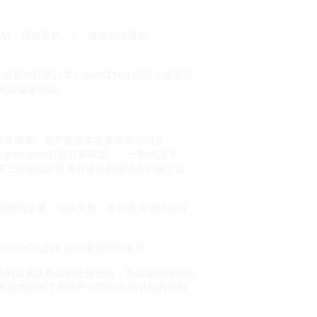
持有人(「保險客戶」) ，或成功註冊的
額（以單次訂單計算）為HK$500 或以上獲享豁
區及偏遠地區) 。
的派送服務。客戶參加本推廣即表示同意
Degree 寵物百貨訂單確認」，一般情况下，
。第三方物流公司將於派送前聯絡客戶確定送
間會因交通、惡劣天氣、節日及其他特殊情
eDegree 其他優惠同時使用。
或服務的質素及商品的送貨安排，將由提供商品或
索賠或因閣下與商戶之間的合約引起的任何