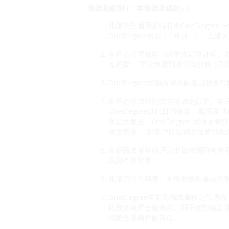
條款及細則 (「本條款及細則」)
此優惠只適用於持有由OneDegree H
OneDegree會員 (「會員」) ，上
客戶之訂單總額（以單次訂單計算）為HK$
免運費 。單次免費到府送貨服務 (只
OneDegree寵物百貨內的產品數量
客戶必須成功付款方能確定訂單。客戶
OneDegree以此目的收集、處理及
商品大概於「OneDegree 寵
貨之安排。 如客戶所提供之送貨地址錯
商品因應個別商戶之出貨時間而有所
况而有所影響。
此優惠不可轉售、不可兌換現金或作現
OneDegree並非商品或服務之供
服務之商戶全權負責。閣下如對商品
問題全屬商戶的責任。