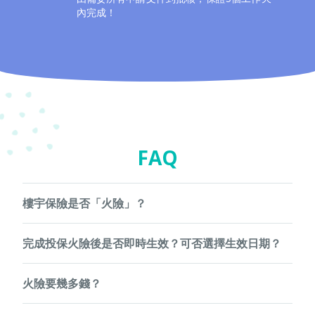
內完成！
FAQ
樓宇保險是否「火險」？
「火險」是一般行內對樓宇結構保險的俗稱，為樓宇結構因火
完成投保火險後是否即時生效？可否選擇生效日期？
災、風災、爆炸、閃電水浸、 地震、 地陷、山泥傾瀉等所引
起的樓宇結構損毀提供保障。由於現時，銀行在樓宇按揭貸款
保單生效日期必須為投保後的10至180天內的任何一日。
合約中訂明，按揭人須為有關物業投購火險，所以投保人多數
火險要幾多錢？
為按揭物業的持有人。
如你於投保時並未指定保單生效日期，我們將預設該日期為投
不同保險公司火險計劃的條款各異，收費大概為貸款額的
保28天後。若於完成網上投保後需要更改保單生效日期，請