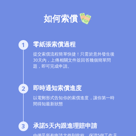
如何索償
零紙張索償過程
1
提交索償流程簡單快捷！只需於意外發生後
30天內，上傳相關文件並回答幾個簡單問
題，即可完成申請。
即時通知索償進度
2
以電郵形式告知你的索償進度，讓你第一時
間得知最新狀態
承諾5天內跟進理賠申請
3
由備妥所有申請文件到批核，保證5個工作天