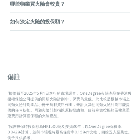
哪些物業買火險會較貴？
0.042-0.15%，例如貸款額為港幣450萬元，每年火險費用便
care@onedegree.hk
於投保後48小時內電郵至
，清楚列
介乎港幣 1,890元（450萬 x 0.042%）至港幣 6,750元（450
明新的保單生效日期及保單號碼，我們將會為你更正有關資
由 OneDegree 網上承保的住宅物業都會劃一以保額的
萬 x 0.15%）不等。
料。若在此限期後申請更改，行政費用為每次HK$300。
如何決定火險的投保額？
0.042%為保費，無需考慮樓齡或物業種類，整個投保流程簡
按此報價
單快捷！你可以馬上
。
按此
OneDegree火險的保費為保額的0.042%。你可以馬上
你可選擇以以下其中一項作為火險的投保額：
報價
。
1. 原按揭貸款額；
如果你於一般銀行購買火險，銀行會因應物業的用途、種類及
2. 物業重建費用；
物業資產價值釐定保費，例如唐樓、村屋的火險一般會較貴，
3. 現時按揭貸款餘額；
樓齡較高者保費較高，私人屋苑或樓齡新的物業則較便宜，保
費率由0.042%至0.15%不等，需要自行比較及考慮。
若你選擇投保物業重建費用，便需要為物業每年估值，投保額
會因應每年進行一次的物業估值而更改。現時很多業主會以目
備註
前剩餘按揭額作為投保額，但留意保障賠償額也會因應投保額
而降低。如你未能確定要求的投保額，你亦可以與你的按揭銀
行查詢。
¹根據截至2025年5月1日進行的市場調查，OneDegree火險產品在香港獲
授權保險公司提供的同類火險計劃中，保費為最低。此比較是根據市場上
同類火險計劃產品小冊子所載資料作出，未計入其他同類火險計劃可能提
供的任何折扣。同類火險計劃指以原按揭總額、目前剩餘按揭額及物業重
建費用計算投保額的火險產品。
²假設投保時投保額為HK$500萬及按揭30年，以OneDegree保費率
0.042%計算，並與巿場現時最高保費率0.15%作比較，四捨五入至萬位。
例子只供參考。