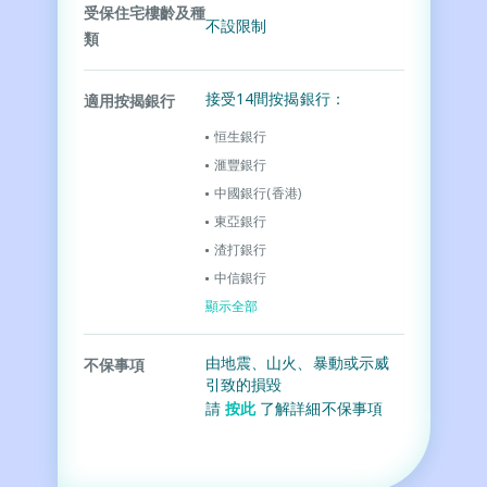
受保住宅樓齡及種
不設限制
類
接受14間按揭銀行：
適用按揭銀行
恒生銀行
滙豐銀行
中國銀行(香港)​
東亞銀行
渣打銀行
中信銀行
顯示全部
由地震、山火、暴動或示威
不保事項
引致的損毀
請
按此
了解詳細不保事項