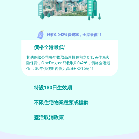
寵物保險
只收0.042%保費率，全港最低¹！
價格全港最低¹
龜鳥保險
其他保險公司每年收取高達投保額之0.15%作為火
險保費，OneDegree只收取0.042%，價格全港最
低¹，30年供樓期內慳足高達HK$16萬²！
特設180日生效期
特設180日保單生效期，保單何時生效由你決定。
不限住宅物業種類或樓齡
我們的火險不設樓齡限制，保障所有住宅類型物
業。
靈活取消政策
可靈活取消保單，配合你需要。