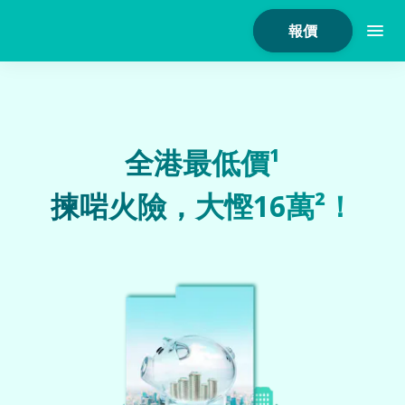
報價
全港最低價¹
家居保險
揀啱火險，大慳16萬²！
家電保養保險
火險
危疾保