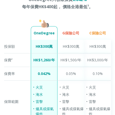
每年保費HK$400起， 價格全港最低¹。
G保險公司
C保險公司
OneDegree
投保額
HK$300萬
HK$300萬
HK$300萬
保費²
HK$1,260/年
HK$1,500/年
HK$3,000/年
保費率
0.042%
0.05%​
0.10%
火災
火災
火災
淹水
淹水
淹水
保障範圍
雷擊
雷擊
雷擊
爐具或煤氣
爐具或煤氣爆
爐具或煤氣爆
爆炸
炸
炸