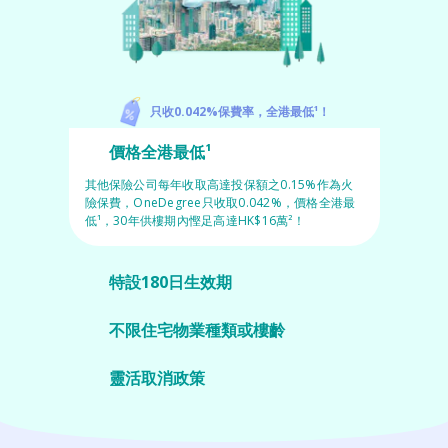
寵物保險
只收0.042%保費率，全港最低¹！
價格全港最低¹
龜鳥保險
其他保險公司每年收取高達投保額之0.15%作為火
險保費，OneDegree只收取0.042%，價格全港最
低¹，30年供樓期內慳足高達HK$16萬²！
特設180日生效期
特設180日保單生效期，保單何時生效由你決定。
不限住宅物業種類或樓齡
我們的火險不設樓齡限制，保障所有住宅類型物
業。
靈活取消政策
可靈活取消保單，配合你需要。