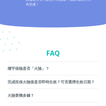
內完成！
FAQ
樓宇保險是否「火險」？
「火險」是一般行內對樓宇結構保險的俗稱，為樓宇結構因火
完成投保火險後是否即時生效？可否選擇生效日期？
災、風災、爆炸、閃電水浸、 地震、 地陷、山泥傾瀉等所引
起的樓宇結構損毀提供保障。由於現時，銀行在樓宇按揭貸款
保單生效日期必須為投保後的10至180天內的任何一日。
合約中訂明，按揭人須為有關物業投購火險，所以投保人多數
火險要幾多錢？
為按揭物業的持有人。
如你於投保時並未指定保單生效日期，我們將預設該日期為投
不同保險公司火險計劃的條款各異，收費大概為貸款額的
保28天後。若於完成網上投保後需要更改保單生效日期，請