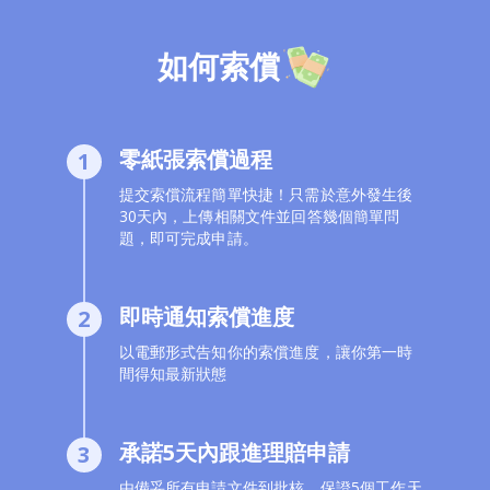
如何索償
零紙張索償過程
1
提交索償流程簡單快捷！只需於意外發生後
30天內，上傳相關文件並回答幾個簡單問
題，即可完成申請。
即時通知索償進度
2
以電郵形式告知你的索償進度，讓你第一時
間得知最新狀態
承諾5天內跟進理賠申請
3
由備妥所有申請文件到批核，保證5個工作天