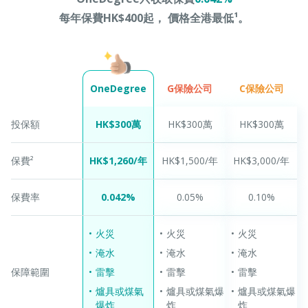
每年保費HK$400起， 價格全港最低¹。
G保險公司
C保險公司
OneDegree
投保額
HK$300萬
HK$300萬
HK$300萬
保費²
HK$1,260/年
HK$1,500/年
HK$3,000/年
保費率
0.042%
0.05%​
0.10%
火災
火災
火災
淹水
淹水
淹水
保障範圍
雷擊
雷擊
雷擊
爐具或煤氣
爐具或煤氣爆
爐具或煤氣爆
爆炸
炸
炸