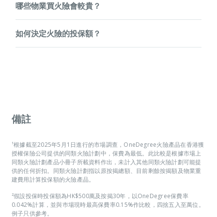
哪些物業買火險會較貴？
0.042-0.15%，例如貸款額為港幣450萬元，每年火險費用便
care@onedegree.hk
於投保後48小時內電郵至
，清楚列
介乎港幣 1,890元（450萬 x 0.042%）至港幣 6,750元（450
明新的保單生效日期及保單號碼，我們將會為你更正有關資
由 OneDegree 網上承保的住宅物業都會劃一以保額的
萬 x 0.15%）不等。
料。若在此限期後申請更改，行政費用為每次HK$300。
如何決定火險的投保額？
0.042%為保費，無需考慮樓齡或物業種類，整個投保流程簡
按此報價
單快捷！你可以馬上
。
按此
OneDegree火險的保費為保額的0.042%。你可以馬上
你可選擇以以下其中一項作為火險的投保額：
報價
。
1. 原按揭貸款額；
如果你於一般銀行購買火險，銀行會因應物業的用途、種類及
2. 物業重建費用；
物業資產價值釐定保費，例如唐樓、村屋的火險一般會較貴，
3. 現時按揭貸款餘額；
樓齡較高者保費較高，私人屋苑或樓齡新的物業則較便宜，保
費率由0.042%至0.15%不等，需要自行比較及考慮。
若你選擇投保物業重建費用，便需要為物業每年估值，投保額
會因應每年進行一次的物業估值而更改。現時很多業主會以目
備註
前剩餘按揭額作為投保額，但留意保障賠償額也會因應投保額
而降低。如你未能確定要求的投保額，你亦可以與你的按揭銀
行查詢。
¹根據截至2025年5月1日進行的市場調查，OneDegree火險產品在香港獲
授權保險公司提供的同類火險計劃中，保費為最低。此比較是根據市場上
同類火險計劃產品小冊子所載資料作出，未計入其他同類火險計劃可能提
供的任何折扣。同類火險計劃指以原按揭總額、目前剩餘按揭額及物業重
建費用計算投保額的火險產品。
²假設投保時投保額為HK$500萬及按揭30年，以OneDegree保費率
0.042%計算，並與巿場現時最高保費率0.15%作比較，四捨五入至萬位。
例子只供參考。