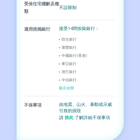
受保住宅樓齡及種
不設限制
類
接受14間按揭銀行：
適用按揭銀行
恒生銀行
滙豐銀行
中國銀行(香港)​
東亞銀行
渣打銀行
中信銀行
顯示全部
由地震、山火、暴動或示威
不保事項
引致的損毀
請
按此
了解詳細不保事項