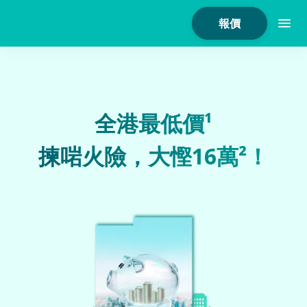
報價
全港最低價¹
家居保險
揀啱火險，大慳16萬²！
家電保養保險
火險
危疾保