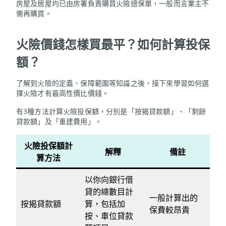
房屋及居屋均已由房署負責購買火險總保單，一般而言業主不
需再購買。
火險價錢怎樣買最平？如何計算投保
額？
了解到火險的定義、保障範圍等知識之後，接下來學習如何選
擇火險才有最高性價比價錢。
有3種方法計算火險投保額，分別是「按揭貸款額」、「剩餘
貸款額」及「重建費用」。
火險投保額計
解釋
備註
算方法
以你向銀行借
貸的總數目計
一般計算出的
按揭貸款額
算，包括加
保費較昂貴
按、車位貸款