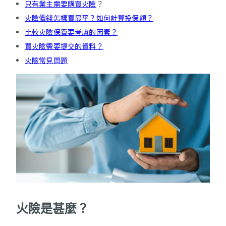
只有業主需要購買火險
？
火險價錢怎樣買最平？如何計算投保額？
比較火險保費要考慮的因素？
買火險需要提交的資料？
火險常見問題
火險是甚麼？