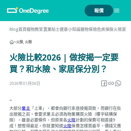
報價
Blog首頁
寵物教室
置業貼士
健康小知識
寵物保險
危疾保險
火險
家居
>
火險, 火險
火險比較2026 | 做按揭一定要
買？和水險、家居保分別？
2026年01月06日
–
大部分
業主
「上車」，都會向銀行承造按揭貸款，而銀行在批
出按揭之前，會要求業主必須為物業購買火險（樓宇結構保
險）。雖是必要條件，但原來各
火險
計劃的保費可相差達9
成！想慳得最足，你就要知道
火險
保費怎樣買最平，價錢又應