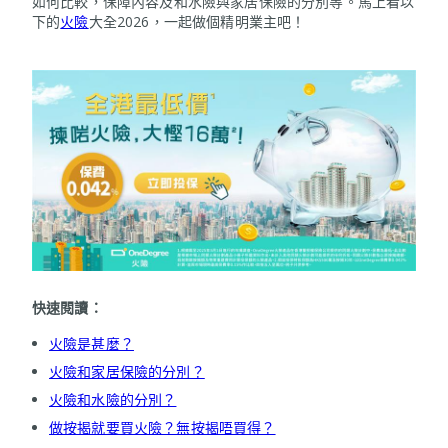
如何比較，保障內容及和水險與家居保險的分別等。馬上看以
下的
火險
大全2026，一起做個精明業主吧！
快速閱讀：
火險是甚麼？
火險和家居保險的分別？
火險和水險的分別？
做按揭就要買火險？無按揭唔買得？