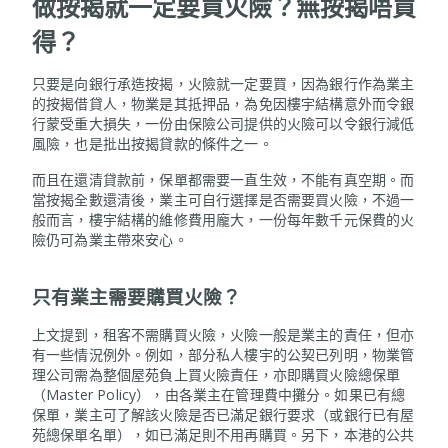
做按揭就一定要買火險？無按揭唔買
得？
只要是向銀行承造按揭，火險就一定要買，因為銀行作為業主
的按揭借貸人，物業是其抵押品，為免因樓宇結構意外而令銀
行蒙受重大損失，一份由保險公司提供的火險可以令銀行減低
風險，也是批出按揭貸款的條件之一。
而且在還清貸款前，保單都需要一直生效，不能有真空期。而
當按揭全數還清後，業主可自行選擇是否需要買火險，不過一
般而言，樓宇結構的維修費用龐大，一份每年數千元保費的火
險仍可為業主帶來安心。
只有業主需要購買火險？
上文提到，租客不需購買火險，火險一般是業主的責任，但亦
有一些情況例外。例如，部分私人樓宇的公契已列明，物業管
理公司需為整個屋苑負上買火險責任，亦即購買火險總保單
（Master Policy），由各業主在管理費中攤分。如果已有總
保單，業主可了解該火險是否已滿足銀行要求（或銀行已有屋
苑總保單名單），如已滿足則不用再購買。另下，本港的公共