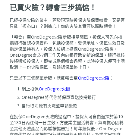
已買火險？轉會三步搞惦！
已經投保火險的業主，若發現現時投保火險保費較貴，又是否
只能「揼心口」？別擔心！你的火險其實可以隨時轉會！
「轉會」至OneDegree火險步驟相當簡單，投保人可先向按
揭銀行確認投保資料，包括投保額、受保地址、保單生效日及
指定保單持有人，投保人於網上投保OneDegree火險後，
OneDegree會於7個工作天內向銀行遞交新的保單，銀行批核
後將通知投保人，即完成整個轉會過程，此時投保人便可申請
取消上一份火險保單，及確認保單終止日。
只需以下三個簡單步驟，就能轉會至
OneDegree火險
：
網上投保
OneDegree火險
OneDegree將代你將保單直送按揭銀行
自行取消原有火險並申請退款
在投保OneDegree火險的過程中，投保人可自由選擇於第10
至180日內任何一日生效，方便業主靈活轉會，無需擔心因轉
至其他火險產品而影響按揭審批！每年續保後，OneDegree
亦會代投保人向按揭銀行遞交最新火險資料，為業主省卻麻