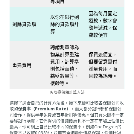
等項目
因為每月固定
以你在銀行剩
還款，數字會
剩餘貸款額
餘的貸款額計
隨年遞減，保
算
費較便宜
聘請測量師為
物業計算重建
保費最便宜，
費用，計算準
但要留意需付
重建費用
則包括面積、
測量費用，而
牆壁數量等、
且較為耗時。
樓齡等。
火險投保額計算方法
選擇了適合自己的計算方法後，接下來便可比較各保險公司收
取的
保費率（Premium Rate）
，而大部分銀行都和保險公
司合作，提供半年免費或首年折扣等優惠。但其實火險不一定
要經銀行購買，它們提供的價錢優惠也不一定在市場上性價比
最高，你可網上自己比較不同的保費率，例如OneDegree的
保費率只收取0.038%，並擁有全港最低價格保證，性價比冠