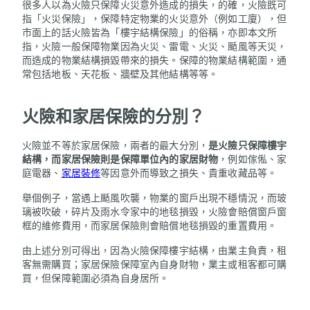
很多人以為火險只保障火災意外造成的損失，的確，火險既可
指「火災保險」，保障特定物業的火災意外（例如工廈），但
市面上的話火險皆為「樓宇結構保險」的俗稱，亦即本文所
指，火險一般保障物業因為火災、雷電、火災、颳風等天災，
而造成的物業結構損毀帶來的損失。保障的物業結構範圍，通
常包括地板、天花板、牆壁及其他結構等等。
火險和家居保險的分別？
火險並不等於家居保險，兩者的最大分別，
是火險只保障樓宇
結構，而家居保險則是保障單位內的家居財物
，例如傢俬、家
庭電器、
家居裝修
等因意外而導致之損失、貴重收藏品等。
舉個例子，當遇上颳風吹襲，物業的窗戶出現不穩情況，而玻
璃被吹破，碎片及雨水令家中的地毯損毀，火險會賠償窗戶窗
框的維修費用，而家居保險則會賠償地毯損毀的重置費用。
由上述分別可得出，因為火險保障樓宇結構，由業主負責，租
客無需購買；家居保險保障室內自身財物，業主或租客都可購
買，但保障範圍必須為自身居所。