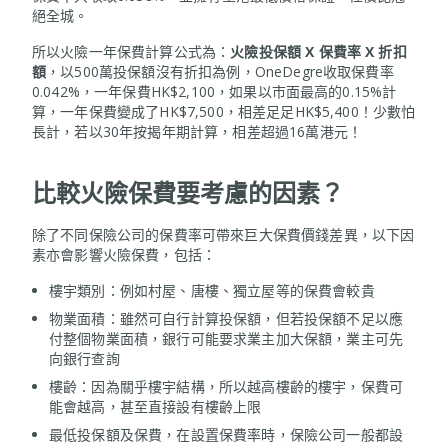
絕全城。
所以火險一年保費計算公式為：
火險投保額 X 保費率 X 折扣
額
，以500萬投保額沒有折扣為例，OneDegre收取保費率
0.042%，一年保費HK$2,100，如果以市面最高的0.15%計
算，一年保費變成了HK$7,500，相差足足HK$5,400！少數怕
長計，若以30年按揭年期計算，相差超過16萬港元！
比較火險保費要考慮的因素？
除了不同保險公司的保費率可帶來巨大保費價錢差異，以下因
素亦會影響火險保費，包括：
樓宇類別：例如村屋、唐樓、獨立屋等的保費會較貴
物業面積：雖然可自行計算投保額，但若投保額不足以應
付整個物業面積，銀行可能要求業主加大保額，業主可先
向銀行查詢
樓齡：因為關乎樓宇結構，所以越高樓齡的樓宇，保費可
能會越高，甚至直接設有樓齡上限
最低投保額及保費，在設置保費率時，保險公司一般都設