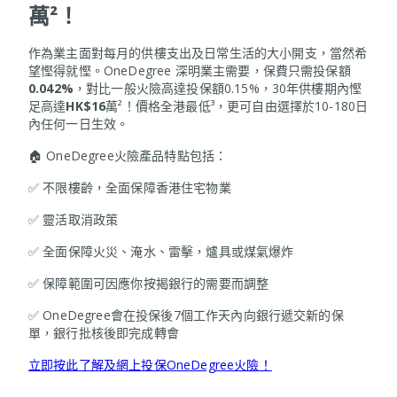
萬²！
作為業主面對每月的供樓支出及日常生活的大小開支，當然希
望慳得就慳。OneDegree 深明業主需要，保費只需投保額
0.042%
，對比一般火險高達投保額0.15%，30年供樓期內慳
足高達
HK$16
萬²！價格全港最低³，更可自由選擇於10-180日
內任何一日生效。
🏠 OneDegree火險產品特點包括：
✅ 不限樓齡，全面保障香港住宅物業
✅ 靈活取消政策
✅ 全面保障火災、淹水、雷擊，爐具或煤氣爆炸
✅ 保障範圍可因應你按揭銀行的需要而調整
✅ OneDegree會在投保後7個工作天內向銀行遞交新的保
單，銀行批核後即完成轉會
立即按此了解及網上投保OneDegree火險！