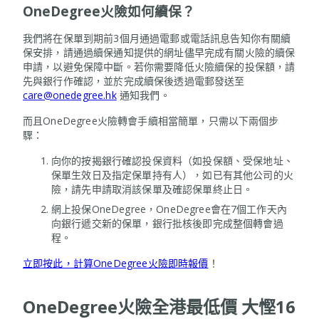
OneDegree火險如何續保？
我們將在保單到期前3個月通過電郵或電話訊息告知你有關續
保安排，請通過續保通知提供的網址儘早完成有關火險的續保
申請，以避免保障中斷。若你需要降低火險續保的投保額，請
先與銀行作確認，並於完成續保後透過電郵發送至
care@onedegree.hk
通知我們。
而且OneDegree火險轉會手續相當簡單，只需以下兩個步
驟：
向你的按揭銀行確認投保資料（如投保額、受保地址、
保單生效日及指定保單持有人），如已有其他公司的火
險，請先申請取消該保單及確認保單終止日。
網上投保OneDegree，OneDegree會在7個工作天內
向銀行遞交新的保單，銀行批核後即完成整個轉會過
程。
立即按此，計算OneDegree火險即時報價
！
OneDegree火險全港最低價 大慳16