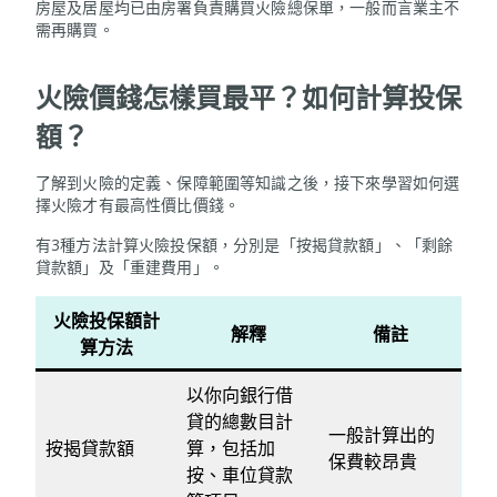
房屋及居屋均已由房署負責購買火險總保單，一般而言業主不
需再購買。
火險價錢怎樣買最平？如何計算投保
額？
了解到火險的定義、保障範圍等知識之後，接下來學習如何選
擇火險才有最高性價比價錢。
有3種方法計算火險投保額，分別是「按揭貸款額」、「剩餘
貸款額」及「重建費用」。
火險投保額計
解釋
備註
算方法
以你向銀行借
貸的總數目計
一般計算出的
按揭貸款額
算，包括加
保費較昂貴
按、車位貸款