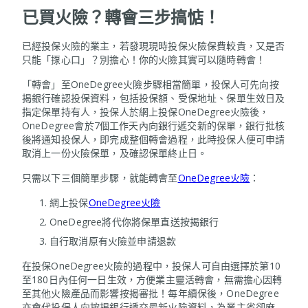
已買火險？轉會三步搞惦！
已經投保火險的業主，若發現現時投保火險保費較貴，又是否
只能「揼心口」？別擔心！你的火險其實可以隨時轉會！
「轉會」至OneDegree火險步驟相當簡單，投保人可先向按
揭銀行確認投保資料，包括投保額、受保地址、保單生效日及
指定保單持有人，投保人於網上投保OneDegree火險後，
OneDegree會於7個工作天內向銀行遞交新的保單，銀行批核
後將通知投保人，即完成整個轉會過程，此時投保人便可申請
取消上一份火險保單，及確認保單終止日。
只需以下三個簡單步驟，就能轉會至
OneDegree火險
：
網上投保
OneDegree火險
OneDegree將代你將保單直送按揭銀行
自行取消原有火險並申請退款
在投保OneDegree火險的過程中，投保人可自由選擇於第10
至180日內任何一日生效，方便業主靈活轉會，無需擔心因轉
至其他火險產品而影響按揭審批！每年續保後，OneDegree
亦會代投保人向按揭銀行遞交最新火險資料，為業主省卻麻