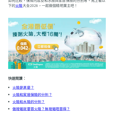
如何比較，保障內容及和水險與家居保險的分別等。馬上看以
下的
火險
大全2026，一起做個精明業主吧！
快速閱讀：
火險是甚麼？
火險和家居保險的分別？
火險和水險的分別？
做按揭就要買火險？無按揭唔買得？