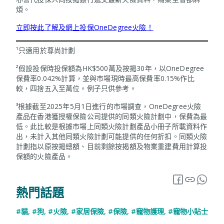
煩。
立即按此了解及網上投保OneDegree火險！
¹只適用於尊尚計劃
²假設投保時投保額為HK$500萬及按揭30年，以OneDegree
保費率0.042%計算，並與巿場現時最高保費率0.15%作比
較，四捨五入至萬位。例子只供參考。
³根據截至2025年5月1日進行的市場調查，OneDegree火險
產品在香港獲授權保險公司提供的同類火險計劃中，保費為最
低。此比較是根據市場上同類火險計劃產品小冊子所載資料作
出，未計入其他同類火險計劃可能提供的任何折扣。同類火險
計劃指以原按揭總額、目前剩餘按揭額及物業重建費用計算投
保額的火險產品。
熱門話題
#貓
,
#狗
,
#火險
,
#家居保險
,
#保險
,
#寵物護理
,
#寵物小貼士