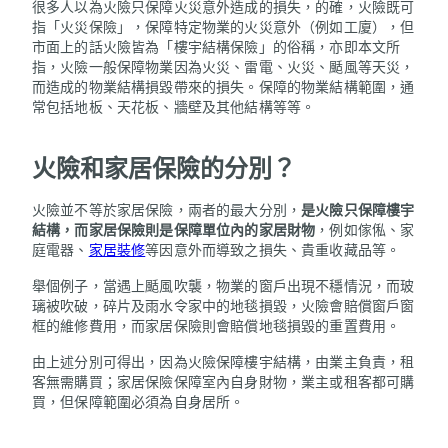
很多人以為火險只保障火災意外造成的損失，的確，火險既可
指「火災保險」，保障特定物業的火災意外（例如工廈），但
市面上的話火險皆為「樓宇結構保險」的俗稱，亦即本文所
指，火險一般保障物業因為火災、雷電、火災、颳風等天災，
而造成的物業結構損毀帶來的損失。保障的物業結構範圍，通
常包括地板、天花板、牆壁及其他結構等等。
火險和家居保險的分別？
火險並不等於家居保險，兩者的最大分別，
是火險只保障樓宇
結構，而家居保險則是保障單位內的家居財物
，例如傢俬、家
庭電器、
家居裝修
等因意外而導致之損失、貴重收藏品等。
舉個例子，當遇上颳風吹襲，物業的窗戶出現不穩情況，而玻
璃被吹破，碎片及雨水令家中的地毯損毀，火險會賠償窗戶窗
框的維修費用，而家居保險則會賠償地毯損毀的重置費用。
由上述分別可得出，因為火險保障樓宇結構，由業主負責，租
客無需購買；家居保險保障室內自身財物，業主或租客都可購
買，但保障範圍必須為自身居所。