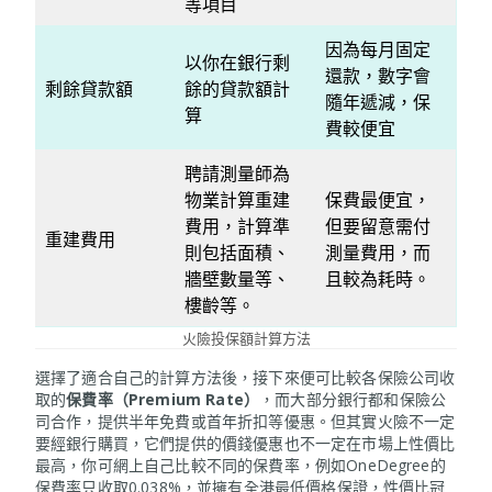
等項目
因為每月固定
以你在銀行剩
還款，數字會
剩餘貸款額
餘的貸款額計
隨年遞減，保
算
費較便宜
聘請測量師為
物業計算重建
保費最便宜，
費用，計算準
但要留意需付
重建費用
則包括面積、
測量費用，而
牆壁數量等、
且較為耗時。
樓齡等。
火險投保額計算方法
選擇了適合自己的計算方法後，接下來便可比較各保險公司收
取的
保費率（Premium Rate）
，而大部分銀行都和保險公
司合作，提供半年免費或首年折扣等優惠。但其實火險不一定
要經銀行購買，它們提供的價錢優惠也不一定在市場上性價比
最高，你可網上自己比較不同的保費率，例如OneDegree的
保費率只收取0.038%，並擁有全港最低價格保證，性價比冠