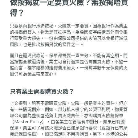
做按揭就一定要買火險？無按揭唔買
得？
只要是向銀行承造按揭，火險就一定要買，因為銀行作為業主
的按揭借貸人，物業是其抵押品，為免因樓宇結構意外而令銀
行蒙受重大損失，一份由保險公司提供的火險可以令銀行減低
風險，也是批出按揭貸款的條件之一。
而且在還清貸款前，保單都需要一直生效，不能有真空期。而
當按揭全數還清後，業主可自行選擇是否需要買火險，不過一
般而言，樓宇結構的維修費用龐大，一份每年數千元保費的火
險仍可為業主帶來安心。
只有業主需要購買火險？
上文提到，租客不需購買火險，火險一般是業主的責任，但亦
有一些情況例外。例如，部分私人樓宇的公契已列明，物業管
理公司需為整個屋苑負上買火險責任，亦即購買火險總保單
（Master Policy），由各業主在管理費中攤分。如果已有總
保單，業主可了解該火險是否已滿足銀行要求（或銀行已有屋
苑總保單名單），如已滿足則不用再購買。另下，本港的公共