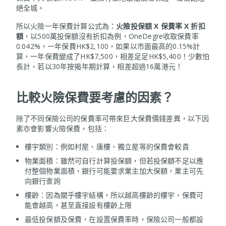
絕全城。
所以火險一年保費計算公式為：
火險投保額 X 保費率 X 折扣
額
，以500萬投保額沒有折扣為例，OneDegre收取保費率
0.042%，一年保費HK$2,100，如果以市面最高的0.15%計
算，一年保費變成了HK$7,500，相差足足HK$5,400！少數怕
長計，若以30年按揭年期計算，相差超過16萬港元！
比較火險保費要考慮的因素？
除了不同保險公司的保費率可帶來巨大保費價錢差異，以下因
素亦會影響火險保費，包括：
樓宇類別：例如村屋、唐樓、獨立屋等的保費會較貴
物業面積：雖然可自行計算投保額，但若投保額不足以應
付整個物業面積，銀行可能要求業主加大保額，業主可先
向銀行查詢
樓齡：因為關乎樓宇結構，所以越高樓齡的樓宇，保費可
能會越高，甚至直接設有樓齡上限
最低投保額及保費，在設置保費率時，保險公司一般都設