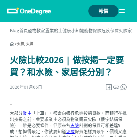
報價
Blog首頁
寵物教室
置業貼士
健康小知識
寵物保險
危疾保險
火險
家居
>
火險, 火險
火險比較2026 | 做按揭一定要
買？和水險、家居保分別？
2026年01月06日
–
大部分
業主
「上車」，都會向銀行承造按揭貸款，而銀行在批
出按揭之前，會要求業主必須為物業購買火險（樓宇結構保
險）。雖是必要條件，但原來各
火險
計劃的保費可相差達9
成！想慳得最足，你就要知道
火險
保費怎樣買最平，價錢又應