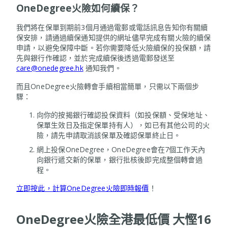
OneDegree火險如何續保？
我們將在保單到期前3個月通過電郵或電話訊息告知你有關續
保安排，請通過續保通知提供的網址儘早完成有關火險的續保
申請，以避免保障中斷。若你需要降低火險續保的投保額，請
先與銀行作確認，並於完成續保後透過電郵發送至
care@onedegree.hk
通知我們。
而且OneDegree火險轉會手續相當簡單，只需以下兩個步
驟：
向你的按揭銀行確認投保資料（如投保額、受保地址、
保單生效日及指定保單持有人），如已有其他公司的火
險，請先申請取消該保單及確認保單終止日。
網上投保OneDegree，OneDegree會在7個工作天內
向銀行遞交新的保單，銀行批核後即完成整個轉會過
程。
立即按此，計算OneDegree火險即時報價
！
OneDegree火險全港最低價 大慳16