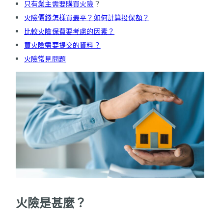
只有業主需要購買火險
？
火險價錢怎樣買最平？如何計算投保額？
比較火險保費要考慮的因素？
買火險需要提交的資料？
火險常見問題
火險是甚麼？