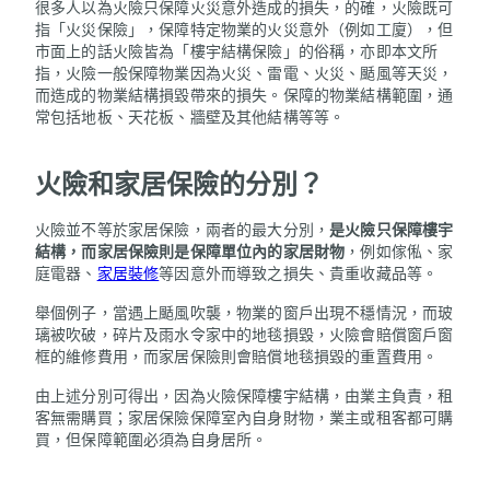
很多人以為火險只保障火災意外造成的損失，的確，火險既可
指「火災保險」，保障特定物業的火災意外（例如工廈），但
市面上的話火險皆為「樓宇結構保險」的俗稱，亦即本文所
指，火險一般保障物業因為火災、雷電、火災、颳風等天災，
而造成的物業結構損毀帶來的損失。保障的物業結構範圍，通
常包括地板、天花板、牆壁及其他結構等等。
火險和家居保險的分別？
火險並不等於家居保險，兩者的最大分別，
是火險只保障樓宇
結構，而家居保險則是保障單位內的家居財物
，例如傢俬、家
庭電器、
家居裝修
等因意外而導致之損失、貴重收藏品等。
舉個例子，當遇上颳風吹襲，物業的窗戶出現不穩情況，而玻
璃被吹破，碎片及雨水令家中的地毯損毀，火險會賠償窗戶窗
框的維修費用，而家居保險則會賠償地毯損毀的重置費用。
由上述分別可得出，因為火險保障樓宇結構，由業主負責，租
客無需購買；家居保險保障室內自身財物，業主或租客都可購
買，但保障範圍必須為自身居所。