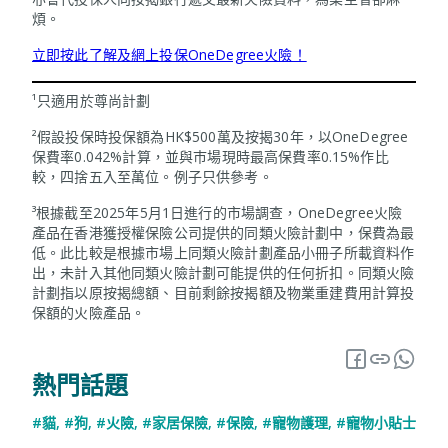
煩。
立即按此了解及網上投保OneDegree火險！
¹只適用於尊尚計劃
²假設投保時投保額為HK$500萬及按揭30年，以OneDegree
保費率0.042%計算，並與巿場現時最高保費率0.15%作比
較，四捨五入至萬位。例子只供參考。
³根據截至2025年5月1日進行的市場調查，OneDegree火險
產品在香港獲授權保險公司提供的同類火險計劃中，保費為最
低。此比較是根據市場上同類火險計劃產品小冊子所載資料作
出，未計入其他同類火險計劃可能提供的任何折扣。同類火險
計劃指以原按揭總額、目前剩餘按揭額及物業重建費用計算投
保額的火險產品。
熱門話題
#貓
,
#狗
,
#火險
,
#家居保險
,
#保險
,
#寵物護理
,
#寵物小貼士