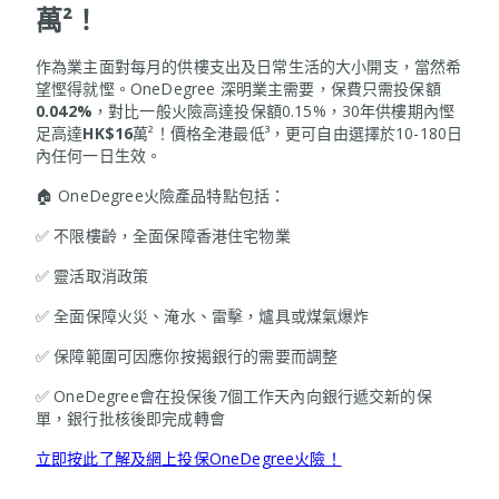
萬²！
作為業主面對每月的供樓支出及日常生活的大小開支，當然希
望慳得就慳。OneDegree 深明業主需要，保費只需投保額
0.042%
，對比一般火險高達投保額0.15%，30年供樓期內慳
足高達
HK$16
萬²！價格全港最低³，更可自由選擇於10-180日
內任何一日生效。
🏠 OneDegree火險產品特點包括：
✅ 不限樓齡，全面保障香港住宅物業
✅ 靈活取消政策
✅ 全面保障火災、淹水、雷擊，爐具或煤氣爆炸
✅ 保障範圍可因應你按揭銀行的需要而調整
✅ OneDegree會在投保後7個工作天內向銀行遞交新的保
單，銀行批核後即完成轉會
立即按此了解及網上投保OneDegree火險！