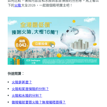
如何比較，保障內容及和水險與家居保險的分別等。馬上看以
下的
火險
大全2026，一起做個精明業主吧！
快速閱讀：
火險是甚麼？
火險和家居保險的分別？
火險和水險的分別？
做按揭就要買火險？無按揭唔買得？