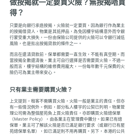
做按揭就一定要買火險？無按揭唔買
得？
只要是向銀行承造按揭，火險就一定要買，因為銀行作為業主
的按揭借貸人，物業是其抵押品，為免因樓宇結構意外而令銀
行蒙受重大損失，一份由保險公司提供的火險可以令銀行減低
風險，也是批出按揭貸款的條件之一。
而且在還清貸款前，保單都需要一直生效，不能有真空期。而
當按揭全數還清後，業主可自行選擇是否需要買火險，不過一
般而言，樓宇結構的維修費用龐大，一份每年數千元保費的火
險仍可為業主帶來安心。
只有業主需要購買火險？
上文提到，租客不需購買火險，火險一般是業主的責任，但亦
有一些情況例外。例如，部分私人樓宇的公契已列明，物業管
理公司需為整個屋苑負上買火險責任，亦即購買火險總保單
（Master Policy），由各業主在管理費中攤分。如果已有總
保單，業主可了解該火險是否已滿足銀行要求（或銀行已有屋
苑總保單名單），如已滿足則不用再購買。另下，本港的公共