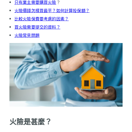
只有業主需要購買火險
？
火險價錢怎樣買最平？如何計算投保額？
比較火險保費要考慮的因素？
買火險需要提交的資料？
火險常見問題
火險是甚麼？