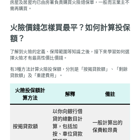
房屋及居屋均已由房署負責購買火險總保單，一般而言業主不
需再購買。
火險價錢怎樣買最平？如何計算投保
額？
了解到火險的定義、保障範圍等知識之後，接下來學習如何選
擇火險才有最高性價比價錢。
有3種方法計算火險投保額，分別是「按揭貸款額」、「剩餘
貸款額」及「重建費用」。
火險投保額計
解釋
備註
算方法
以你向銀行借
貸的總數目計
一般計算出的
按揭貸款額
算，包括加
保費較昂貴
按、車位貸款