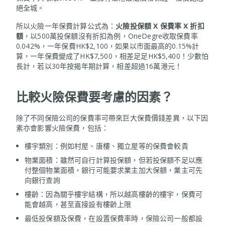
絕全城。
所以火險一年保費計算公式為：
火險投保額 X 保費率 X 折扣
額
，以500萬投保額沒有折扣為例，OneDegre收取保費率
0.042%，一年保費HK$2,100，如果以市面最高的0.15%計
算，一年保費變成了HK$7,500，相差足足HK$5,400！少數怕
長計，若以30年按揭年期計算，相差超過16萬港元！
比較火險保費要考慮的因素？
除了不同保險公司的保費率可帶來巨大保費價錢差異，以下因
素亦會影響火險保費，包括：
樓宇類別：例如村屋、唐樓、獨立屋等的保費會較貴
物業面積：雖然可自行計算投保額，但若投保額不足以應
付整個物業面積，銀行可能要求業主加大保額，業主可先
向銀行查詢
樓齡：因為關乎樓宇結構，所以越高樓齡的樓宇，保費可
能會越高，甚至直接設有樓齡上限
最低投保額及保費，在設置保費率時，保險公司一般都設