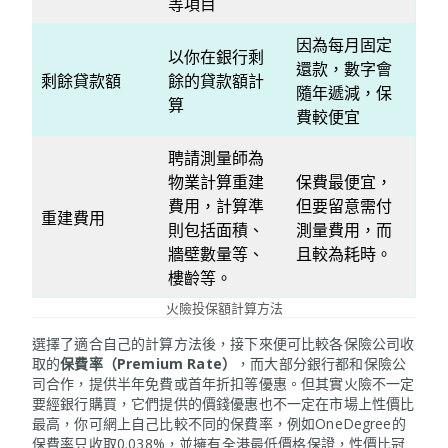
等項目
因為每月固定
以你在銀行剩
還款，數字會
剩餘貸款額
餘的貸款額計
隨年遞減，保
算
費較便宜
聘請測量師為
物業計算重建
保費最便宜，
費用，計算準
但要留意需付
重建費用
則包括面積、
測量費用，而
牆壁數量等、
且較為耗時。
樓齡等。
火險投保額計算方法
選擇了適合自己的計算方法後，接下來便可比較各保險公司收
取的
保費率（Premium Rate）
，而大部分銀行都和保險公
司合作，提供半年免費或首年折扣等優惠。但其實火險不一定
要經銀行購買，它們提供的價錢優惠也不一定在市場上性價比
最高，你可網上自己比較不同的保費率，例如OneDegree的
保費率只收取0.038%，並擁有全港最低價格保證，性價比冠