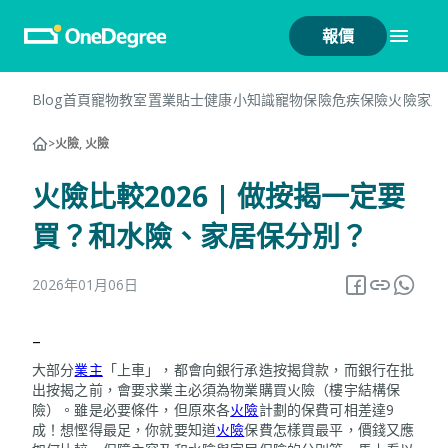
報價
Blog首頁
寵物教室
置業貼士
健康小知識
寵物保險
危疾保險
火險
家居
>
火險, 火險
火險比較2026 | 做按揭一定要
買？和水險、家居保分別？
2026年01月06日
–
大部分
業主
「上車」，都會向銀行承造按揭貸款，而銀行在批
出按揭之前，會要求業主必須為物業購買火險（樓宇結構保
險）。雖是必要條件，但原來各
火險
計劃的保費可相差達9
成！想慳得最足，你就要知道
火險
保費怎樣買最平，價錢又應