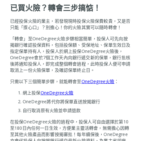
已買火險？轉會三步搞惦！
已經投保火險的業主，若發現現時投保火險保費較貴，又是否
只能「揼心口」？別擔心！你的火險其實可以隨時轉會！
「轉會」至OneDegree火險步驟相當簡單，投保人可先向按
揭銀行確認投保資料，包括投保額、受保地址、保單生效日及
指定保單持有人，投保人於網上投保OneDegree火險後，
OneDegree會於7個工作天內向銀行遞交新的保單，銀行批核
後將通知投保人，即完成整個轉會過程，此時投保人便可申請
取消上一份火險保單，及確認保單終止日。
只需以下三個簡單步驟，就能轉會至
OneDegree火險
：
網上投保
OneDegree火險
OneDegree將代你將保單直送按揭銀行
自行取消原有火險並申請退款
在投保OneDegree火險的過程中，投保人可自由選擇於第10
至180日內任何一日生效，方便業主靈活轉會，無需擔心因轉
至其他火險產品而影響按揭審批！每年續保後，OneDegree
亦會代投保人向按揭銀行遞交最新火險資料，為業主省卻麻