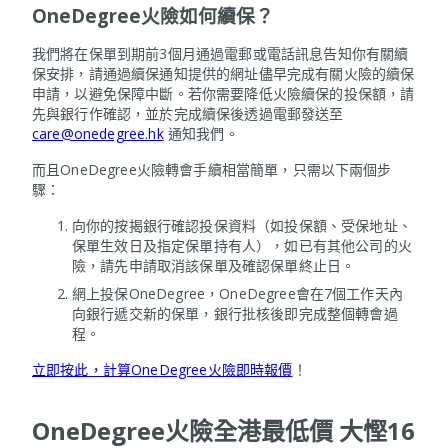
OneDegree火險如何續保？
我們將在保單到期前3個月通過電郵或電話訊息告知你有關續
保安排，請通過續保通知提供的網址儘早完成有關火險的續保
申請，以避免保障中斷。若你需要降低火險續保的投保額，請
先與銀行作確認，並於完成續保後透過電郵發送至
care@onedegree.hk
通知我們。
而且OneDegree火險轉會手續相當簡單，只需以下兩個步
驟：
向你的按揭銀行確認投保資料（如投保額、受保地址、
保單生效日及指定保單持有人），如已有其他公司的火
險，請先申請取消該保單及確認保單終止日。
網上投保OneDegree，OneDegree會在7個工作天內
向銀行遞交新的保單，銀行批核後即完成整個轉會過
程。
立即按此，計算OneDegree火險即時報價
！
OneDegree火險全港最低價 大慳16